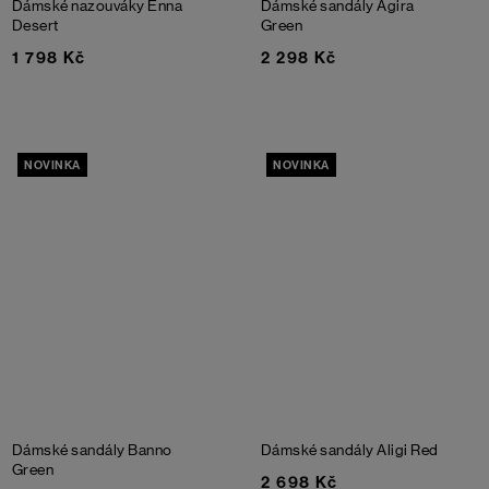
Dámské nazouváky Enna
Dámské sandály Agira
Desert
Green
1 798 Kč
2 298 Kč
NOVINKA
NOVINKA
Dámské sandály Banno
Dámské sandály Aligi
Red
Green
2 698 Kč