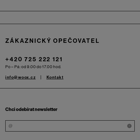
Zápatí
ZÁKAZNICKÝ OPEČOVATEL
+420 725 222 121
Po – Pá: od 9.00 do 17.00 hod.
info@woox.cz
Kontakt
Chci odebírat newsletter
i