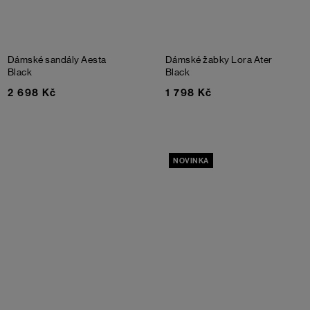
Dámské sandály Aesta
Dámské žabky Lora Ater
Black
Black
2 698 Kč
1 798 Kč
NOVINKA