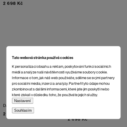
2 698 Kč
Tato webová stránka používá cookies
K personalizaci obsahu a reklam, poskytování funkcí sociálních
médií a analýze naší návštěvnosti využíváme soubory cookie.
Informace o tom, jak náš web používáte, sdílíme se svými partnery
pro sociální média, inzerci a analýzy. Partneři tyto údaje mohou
zkombinovat s dalšími informacemi, které jste jim poskytli nebo
které získali v důsledku toho, že používáte jejich služby.
Nastavení
Dámské sandály Fidea
Red
Dámské sandály Aligi
Souhlasím
Brown
2 598 Kč
2 698 Kč