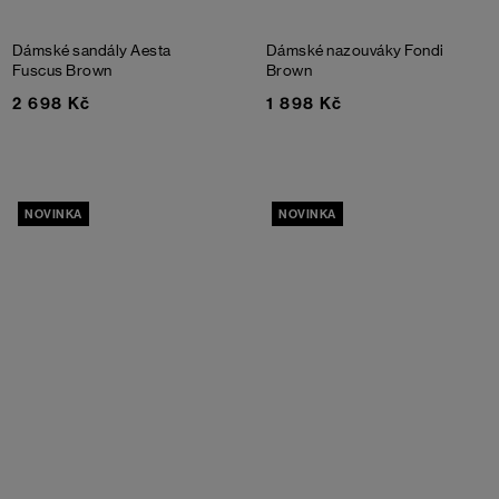
Dámské sandály Aesta
Dámské nazouváky Fondi
Fuscus
Brown
Brown
2 698 Kč
1 898 Kč
NOVINKA
NOVINKA