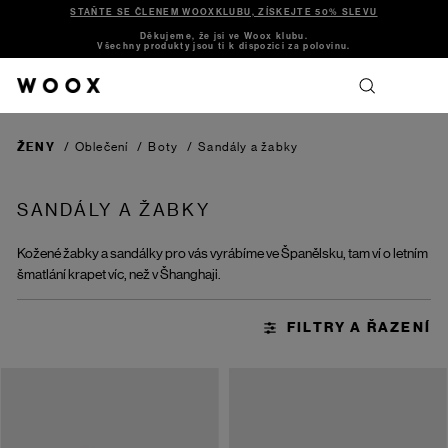
STAŇTE SE ČLENEM WOOXKLUBU, ZÍSKEJTE 50% SLEVU
Děkujeme, že jsi ve Woox klubu.
Všechny produkty jsou ti k dispozici za polovinu.
ŽENY
/
Oblečení
/
Boty
/
Sandály a žabky
SANDÁLY A ŽABKY
Kožené žabky a sandálky pro vás vyrábíme ve Španělsku, tam ví o letním
šmatlání krapet víc, než v Šhanghaji.