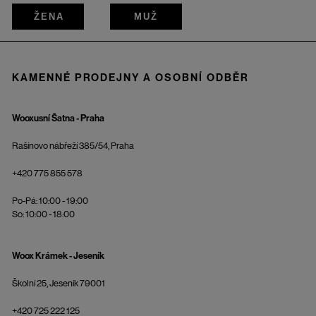
ŽENA
MUŽ
KAMENNÉ PRODEJNY A OSOBNÍ ODBĚR
Wooxusní Šatna - Praha
Rašínovo nábřeží 385/54, Praha
+420 775 855 578
Po-Pá: 10:00 - 19:00
So: 10:00 - 18:00
Woox Krámek - Jeseník
Školní 25, Jeseník 79001
+420 725 222 125