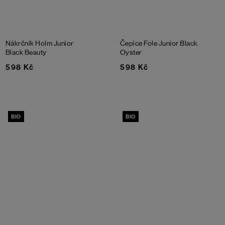
Nákrčník Holm Junior
Čepice Fole Junior
Black
Black Beauty
Oyster
598 Kč
598 Kč
BIO
BIO