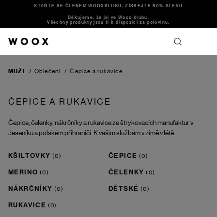
STAŇTE SE ČLENEM WOOXKLUBU, ZÍSKEJTE 50% SLEVU
Děkujeme, že jsi ve Woox klubu.
Všechny produkty jsou ti k dispozici za polovinu.
MUŽI
/
Oblečení
/
Čepice a rukavice
ČEPICE A RUKAVICE
Čepice, čelenky, nákrčníky a rukavice ze štrykovacích manufaktur v
Jeseníku a polském přihraničí. K vašim službám v zimě v létě.
KŠILTOVKY
ČEPICE
MERINO
ČELENKY
NÁKRČNÍKY
DĚTSKÉ
RUKAVICE