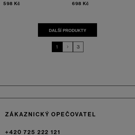
598 Kč
698 Kč
1
3
Zápatí
ZÁKAZNICKÝ OPEČOVATEL
+420 725 222 121