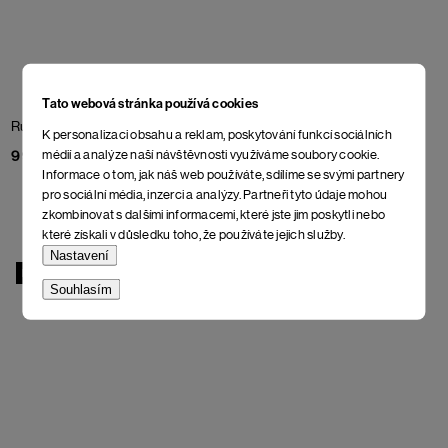
Tato webová stránka používá cookies
Rukavice Resolute
Umber
Nákrčník Holm Junior
K personalizaci obsahu a reklam, poskytování funkcí sociálních
Black Oyster
médií a analýze naší návštěvnosti využíváme soubory cookie.
998 Kč
548 Kč
Informace o tom, jak náš web používáte, sdílíme se svými partnery
pro sociální média, inzerci a analýzy. Partneři tyto údaje mohou
zkombinovat s dalšími informacemi, které jste jim poskytli nebo
které získali v důsledku toho, že používáte jejich služby.
Nastavení
BIO
BIO
Souhlasím