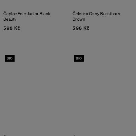
Čepice Fole Junior
Black
Čelenka Osby
Buckthorn
Beauty
Brown
598 Kč
598 Kč
BIO
BIO