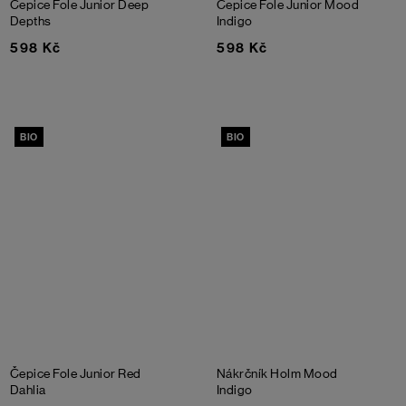
Čepice Fole Junior
Deep
Čepice Fole Junior
Mood
Depths
Indigo
598 Kč
598 Kč
BIO
BIO
Čepice Fole Junior
Red
Nákrčník Holm
Mood
Dahlia
Indigo