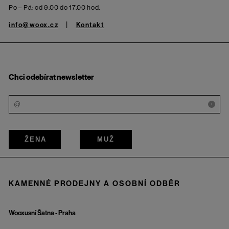
Po – Pá: od 9.00 do 17.00 hod.
info@woox.cz
Kontakt
Chci odebírat newsletter
i
ŽENA
MUŽ
KAMENNÉ PRODEJNY A OSOBNÍ ODBĚR
Wooxusní Šatna - Praha