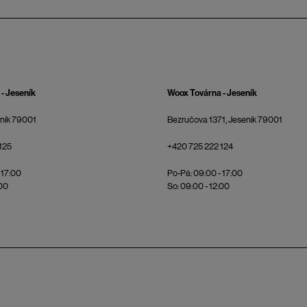
- Jeseník
Woox Továrna - Jeseník
eník 79001
Bezručova 1371, Jeseník 79001
125
+420 725 222 124
 17:00
Po-Pá: 09:00 - 17:00
:00
So: 09:00 - 12:00