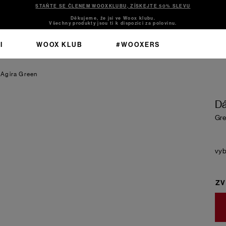
STAŇTE SE ČLENEM WOOXKLUBU, ZÍSKEJTE 50% SLEVU
Děkujeme, že jsi ve Woox klubu.
Všechny produkty jsou ti k dispozici za polovinu.
I
WOOX KLUB
#WOOXERS
 Agira
Green
Dá
Gre
ZV