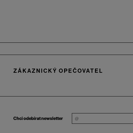
Zápatí
ZÁKAZNICKÝ OPEČOVATEL
Chci odebírat newsletter