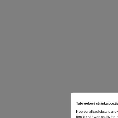
Tato webová stránka použí
K personalizaci obsahu a rek
tom, jak náš web používáte, s