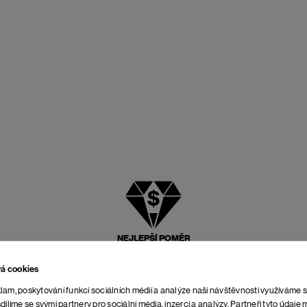
NEJLEPŠÍ POMĚR
CENY A KVALITY
vá cookies
lam, poskytování funkcí sociálních médií a analýze naší návštěvnosti využíváme 
dílíme se svými partnery pro sociální média, inzerci a analýzy. Partneři tyto údaj