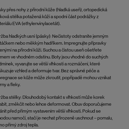
ky přes nohy z přírodní kůže (hladká useň), ortopedická
ková stélka potažená kůží a spodní část podrážky z
eriálu EVA (ethylenvinylacetát).
žba hladkých usní (pásky): Nečistoty odstraníte jemným
rtáčkem nebo měkkým hadříkem. Impregnujte přípravky
enými na přírodní kůži. Suchou a čistou useň ošetřete
émem ve vhodném odstínu. Boty jsou vhodné do suchých
mínek, vyvarujte se větší vlhkosti a rozmáčení, které
kuzuje vzhled a deformuje tvar. Bez správné péče a
regnace se kůže může zkroutit, popřípadě mohou vznikat
rny a fleky.
žba stélky: Dlouhodobý kontakt s vlhkostí může korek
abit, změkčit nebo lehce deformovat. Obuv doporučujeme
ánit před přímým vystavením větší vlhkosti. Pokud se
odou namočí, stačí je nechat přirozeně uschnout – pomalu,
o přímý zdroj tepla.