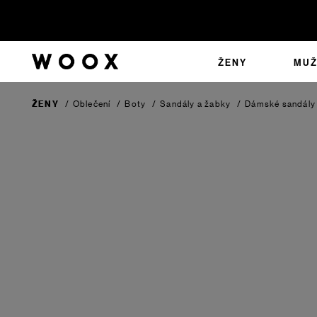
ŽENY
MUŽ
ŽENY
/
Oblečení
/
Boty
/
Sandály a žabky
/
Dámské sandály