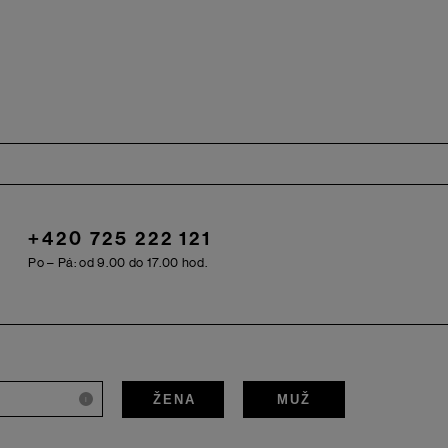
+420 725 222 121
Po – Pá: od 9.00 do 17.00 hod.
ŽENA
MUŽ
i