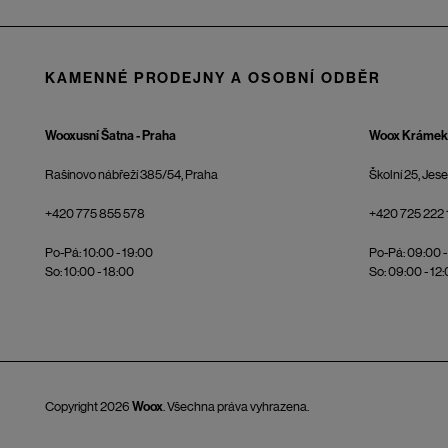
KAMENNÉ PRODEJNY A OSOBNÍ ODBĚR
Wooxusní Šatna - Praha
Woox Krámek 
Rašínovo nábřeží 385/54, Praha
Školní 25, Jes
+420 775 855 578
+420 725 222 
Po-Pá: 10:00 - 19:00
Po-Pá: 09:00 -
So: 10:00 - 18:00
So: 09:00 - 12
Copyright 2026
Woox
. Všechna práva vyhrazena.