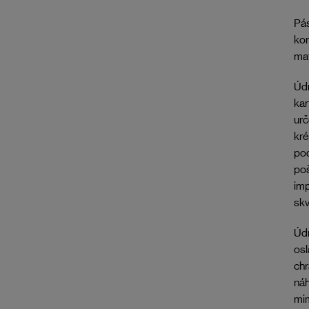
Pás
kor
mat
Údr
ka
urč
kr
pod
poš
imp
skv
Údr
osl
chr
náh
mim