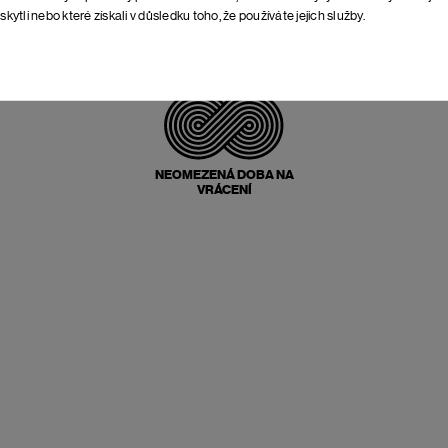
skytli nebo které získali v důsledku toho, že používáte jejich služby.
POŠTOVNÉ ZPĚT
ZDARMA
NEOMEZENÁ DOBA NA
VRÁCENÍ