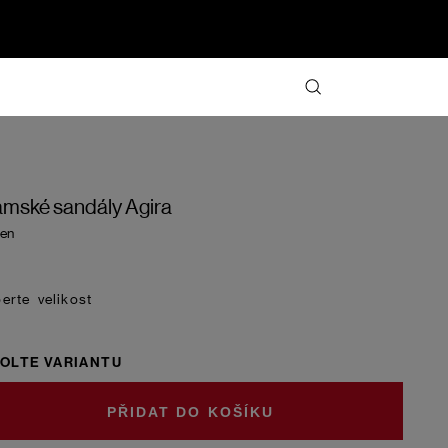
mské sandály Agira
en
velikost
OLTE VARIANTU
DO KOŠÍKU