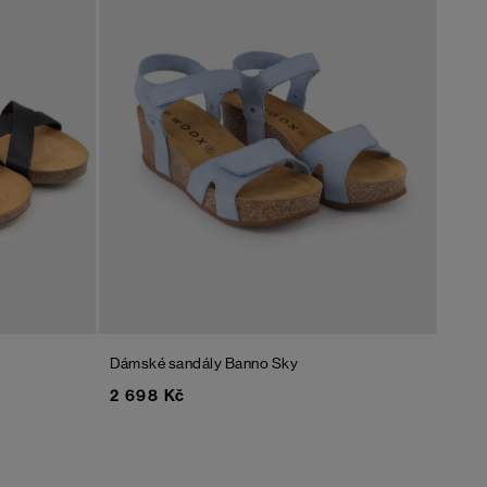
Dámské sandály Banno
Sky
2 698 Kč