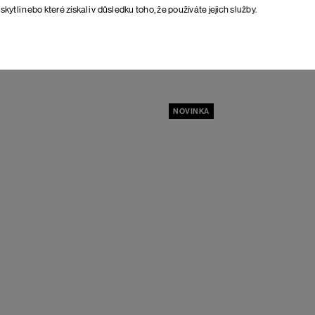
skytli nebo které získali v důsledku toho, že používáte jejich služby.
ouváky Tusa
Negro
Dámské nazouváky Fondi
Brown
1 898 Kč
NOVINKA