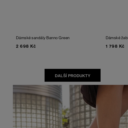
Dámské sandály Banno
Green
Dámské žab
2 698 Kč
1 798 Kč