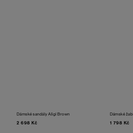
Dámské sandály Aligi
Brown
Dámské žab
2 698 Kč
1 798 Kč