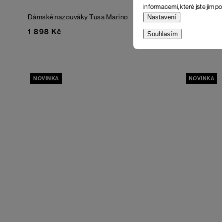
informacemi, které jste jim po
Dámské nazouváky Tusa
Marino
Dámské naz
Nastavení
1 898 Kč
1 898 Kč
Souhlasím
NOVINKA
NOVINKA