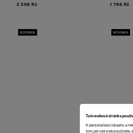
2 598 Kč
1 798 Kč
NOVINKA
NOVINKA
Tato webová stránka použí
K personalizaci obsahu a rek
tom, jak náš web používáte, s