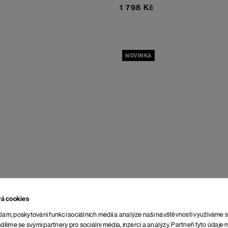
1 798 Kč
NOVINKA
vá cookies
lam, poskytování funkcí sociálních médií a analýze naší návštěvnosti využíváme 
dílíme se svými partnery pro sociální média, inzerci a analýzy. Partneři tyto údaj