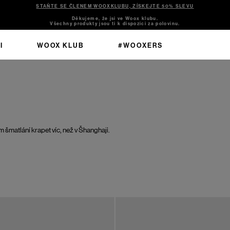
STAŇTE SE ČLENEM WOOXKLUBU, ZÍSKEJTE 50% SLEVU
Děkujeme, že jsi ve Woox klubu.
Všechny produkty jsou ti k dispozici za polovinu.
I
WOOX KLUB
#WOOXERS
 šmatlání krapet víc, než v Šhanghaji.