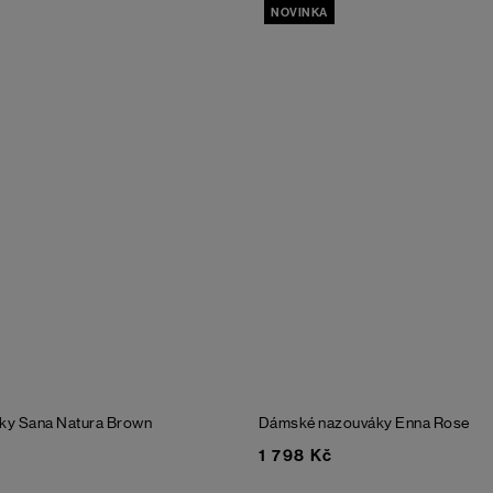
NOVINKA
ky Sana Natura
Brown
Dámské nazouváky Enna
Rose
1 798 Kč