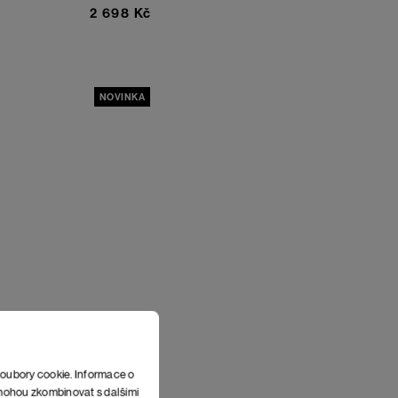
2 698 Kč
NOVINKA
soubory cookie. Informace o
e mohou zkombinovat s dalšími