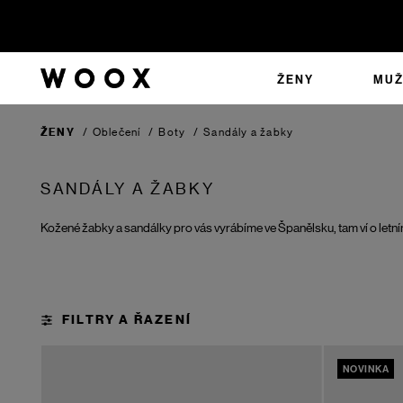
ŽENY
MUŽ
ŽENY
/
Oblečení
/
Boty
/
Sandály a žabky
SANDÁLY A ŽABKY
Kožené žabky a sandálky pro vás vyrábíme ve Španělsku, tam ví o letním
NOVINKA