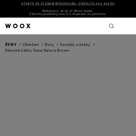
STAŇTE SE ČLENEM WOOXKLUBU, ZÍSKEJTE 50% SLEVU
Děkujeme, že jsi ve Woox klubu.
Všechny produkty jsou ti k dispozici za polovinu.
ŽENY
/
Oblečení
/
Boty
/
Sandály a žabky
/
Dámské žabky Sana Natura
Brown