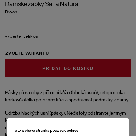
Dámské žabky Sana Natura
Brown
velikost
ZVOLTE VARIANTU
DO KOŠÍKU
Pásky přes nohy z přírodní kůže (hladká useň), ortopedická
korková stélka potažená kůží a spodní část podrážky z gumy.
Údržba hladkých usní (pásky): Nečistoty odstraníte jemným
kartáčkem nebo měkkým hadříkem. Impregnujte přípravky
určenými na přírodní kůži. Suchou a čistou useň ošetřete
Tato webová stránka používá cookies
krémem ve vhodném odstínu. Boty jsou vhodné do suchých