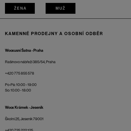
ŽENA
MUŽ
KAMENNÉ PRODEJNY A OSOBNÍ ODBĚR
Wooxusní Šatna - Praha
Rašínovo nábřeží 385/54, Praha
+420 775 855 578
Po-Pá: 10:00 - 19:00
So: 10:00 - 18:00
Woox Krámek - Jeseník
Školní 25, Jeseník 79001
+420 725 222 125