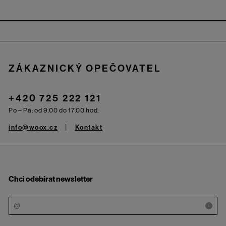
Zápatí
ZÁKAZNICKÝ OPEČOVATEL
+420 725 222 121
Po – Pá: od 9.00 do 17.00 hod.
info@woox.cz
Kontakt
Chci odebírat newsletter
i