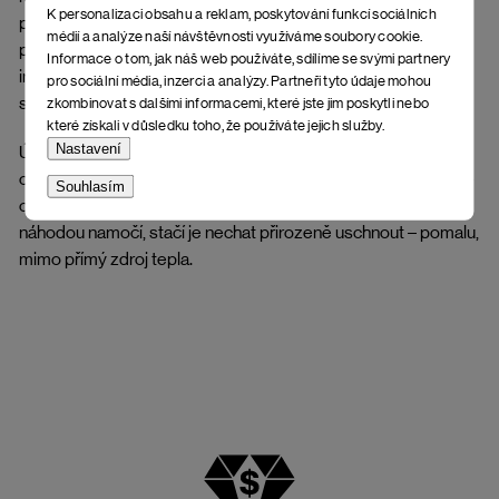
K personalizaci obsahu a reklam, poskytování funkcí sociálních
podmínek, vyvarujte se větší vlhkosti a rozmáčení, které
médií a analýze naší návštěvnosti využíváme soubory cookie.
poškuzuje vzhled a deformuje tvar. Bez správné péče a
Informace o tom, jak náš web používáte, sdílíme se svými partnery
impregnace se kůže může zkroutit, popřípadě mohou vznikat
pro sociální média, inzerci a analýzy. Partneři tyto údaje mohou
skvrny a fleky.
zkombinovat s dalšími informacemi, které jste jim poskytli nebo
které získali v důsledku toho, že používáte jejich služby.
Nastavení
Údržba stélky: Dlouhodobý kontakt s vlhkostí může korek
oslabit, změkčit nebo lehce deformovat. Obuv doporučujeme
Souhlasím
chránit před přímým vystavením větší vlhkosti. Pokud se
náhodou namočí, stačí je nechat přirozeně uschnout – pomalu,
mimo přímý zdroj tepla.