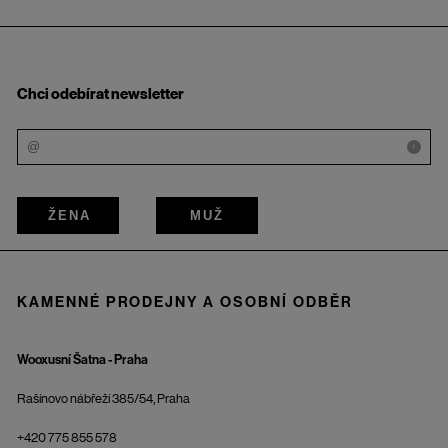
Chci odebírat newsletter
i
ŽENA
MUŽ
KAMENNÉ PRODEJNY A OSOBNÍ ODBĚR
Wooxusní Šatna - Praha
Rašínovo nábřeží 385/54, Praha
+420 775 855 578