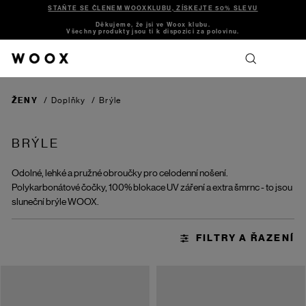
STAŇTE SE ČLENEM WOOXKLUBU, ZÍSKEJTE 50% SLEVU
Děkujeme, že jsi ve Woox klubu.
Všechny produkty jsou ti k dispozici za polovinu.
ŽENY
/
Doplňky
/
Brýle
BRÝLE
Odolné, lehké a pružné obroučky pro celodenní nošení.
Polykarbonátové čočky, 100% blokace UV záření a extra šmrnc - to jsou
sluneční brýle WOOX.