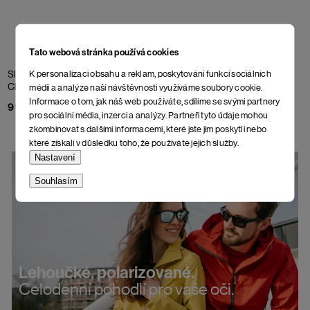
Tato webová stránka používá cookies
K personalizaci obsahu a reklam, poskytování funkcí sociálních
Sluneční brýle Luceo
Sluneční brýle Luceo Rubra
Chloris
médií a analýze naší návštěvnosti využíváme soubory cookie.
998 Kč
Informace o tom, jak náš web používáte, sdílíme se svými partnery
998 Kč
pro sociální média, inzerci a analýzy. Partneři tyto údaje mohou
zkombinovat s dalšími informacemi, které jste jim poskytli nebo
které získali v důsledku toho, že používáte jejich služby.
Nastavení
Souhlasím
Lehoučké, polarizované.
Celodenní pohodlí pro vaše oči.