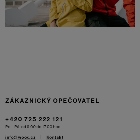
Zápatí
ZÁKAZNICKÝ OPEČOVATEL
+420 725 222 121
Po – Pá: od 9.00 do 17.00 hod.
info@woox.cz
Kontakt