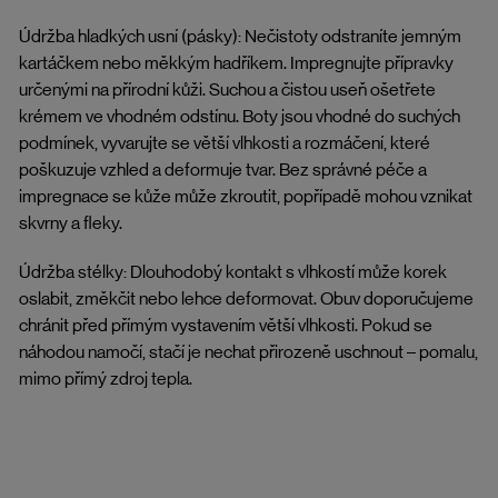
Údržba hladkých usní (pásky): Nečistoty odstraníte jemným
kartáčkem nebo měkkým hadříkem. Impregnujte přípravky
určenými na přírodní kůži. Suchou a čistou useň ošetřete
krémem ve vhodném odstínu. Boty jsou vhodné do suchých
podmínek, vyvarujte se větší vlhkosti a rozmáčení, které
poškuzuje vzhled a deformuje tvar. Bez správné péče a
impregnace se kůže může zkroutit, popřípadě mohou vznikat
skvrny a fleky.
Údržba stélky: Dlouhodobý kontakt s vlhkostí může korek
oslabit, změkčit nebo lehce deformovat. Obuv doporučujeme
chránit před přímým vystavením větší vlhkosti. Pokud se
náhodou namočí, stačí je nechat přirozeně uschnout – pomalu,
mimo přímý zdroj tepla.