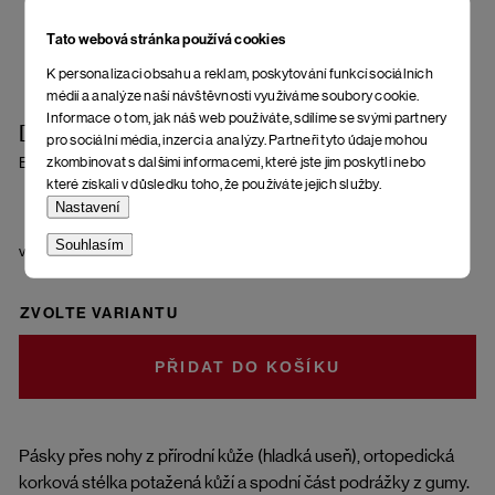
Tato webová stránka používá cookies
K personalizaci obsahu a reklam, poskytování funkcí sociálních
médií a analýze naší návštěvnosti využíváme soubory cookie.
Informace o tom, jak náš web používáte, sdílíme se svými partnery
Dámské žabky Lora Ater
pro sociální média, inzerci a analýzy. Partneři tyto údaje mohou
zkombinovat s dalšími informacemi, které jste jim poskytli nebo
Black
které získali v důsledku toho, že používáte jejich služby.
Nastavení
Souhlasím
velikost
ZVOLTE VARIANTU
DO KOŠÍKU
Pásky přes nohy z přírodní kůže (hladká useň), ortopedická
korková stélka potažená kůží a spodní část podrážky z gumy.