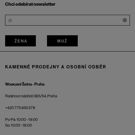
Chci odebírat newsletter
i
ŽENA
MUŽ
KAMENNÉ PRODEJNY A OSOBNÍ ODBĚR
Wooxusní Šatna - Praha
Rašínovo nábřeží 385/54, Praha
+420 775 855 578
Po-Pá: 10:00 - 19:00
So: 10:00 - 18:00