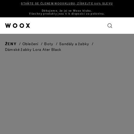
STAŇTE SE ČLENEM WOOXKLUBU, ZÍSKEJTE 50% SLEVU
Děkujeme, že jsi ve Woox klubu.
Všechny produkty jsou ti k dispozici za polovinu.
ŽENY
/
Oblečení
/
Boty
/
Sandály a žabky
/
Dámské žabky Lora Ater
Black