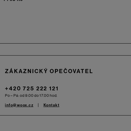
Zápatí
ZÁKAZNICKÝ OPEČOVATEL
+420 725 222 121
Po – Pá: od 9.00 do 17.00 hod.
info@woox.cz
Kontakt