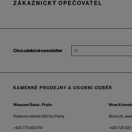
ZÁKAZNICKÝ OPEČOVATEL
Chci odebírat newsletter
KAMENNÉ PRODEJNY A OSOBNÍ ODBĚR
Wooxusní Šatna - Praha
Woox Krámek 
Rašínovo nábřeží 385/54, Praha
Školní 25, Jes
+420 775 855 578
+420 725 222 