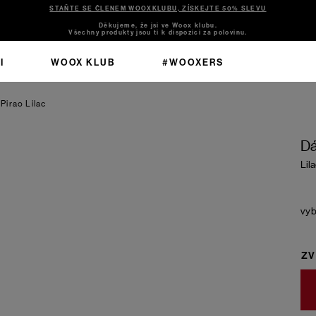
STAŇTE SE ČLENEM WOOXKLUBU, ZÍSKEJTE 50% SLEVU
Děkujeme, že jsi ve Woox klubu.
Všechny produkty jsou ti k dispozici za polovinu.
I
WOOX KLUB
#WOOXERS
 Pirao
Lilac
Dá
Lil
ZV