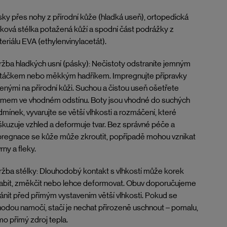
ky přes nohy z přírodní kůže (hladká useň), ortopedická
ková stélka potažená kůží a spodní část podrážky z
eriálu EVA (ethylenvinylacetát).
žba hladkých usní (pásky): Nečistoty odstraníte jemným
rtáčkem nebo měkkým hadříkem. Impregnujte přípravky
enými na přírodní kůži. Suchou a čistou useň ošetřete
émem ve vhodném odstínu. Boty jsou vhodné do suchých
mínek, vyvarujte se větší vlhkosti a rozmáčení, které
kuzuje vzhled a deformuje tvar. Bez správné péče a
regnace se kůže může zkroutit, popřípadě mohou vznikat
rny a fleky.
žba stélky: Dlouhodobý kontakt s vlhkostí může korek
abit, změkčit nebo lehce deformovat. Obuv doporučujeme
ánit před přímým vystavením větší vlhkosti. Pokud se
odou namočí, stačí je nechat přirozeně uschnout – pomalu,
o přímý zdroj tepla.