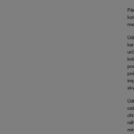
Pás
kor
mat
Údr
ka
urč
kr
pod
poš
imp
skv
Údr
osl
chr
náh
mim