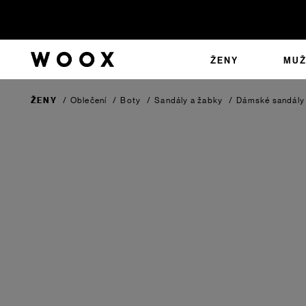
ŽENY
MUŽ
ŽENY
/
Oblečení
/
Boty
/
Sandály a žabky
/
Dámské sandály