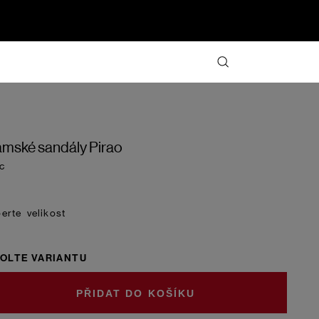
mské sandály Pirao
ac
velikost
OLTE VARIANTU
DO KOŠÍKU