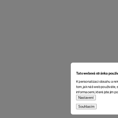
Tato webová stránka použí
K personalizaci obsahu a rek
tom, jak náš web používáte, s
informacemi, které jste jim po
Nastavení
Souhlasím