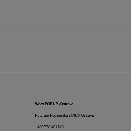
Woox POP UP - Ostrava
Futurum, Novinářská 3178/6, Ostrava
+420 778 491 740