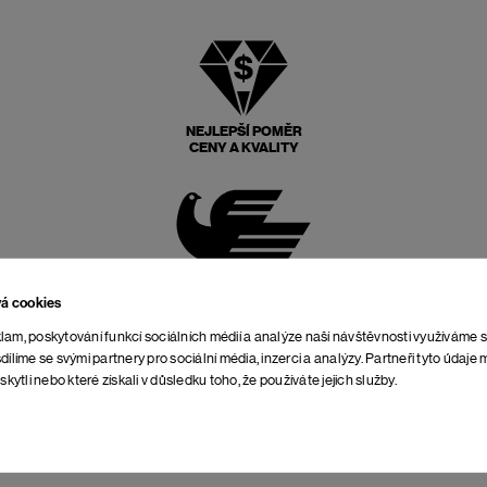
NEJLEPŠÍ POMĚR
CENY A KVALITY
POŠTOVNÉ ZPĚT
ZDARMA
vá cookies
lam, poskytování funkcí sociálních médií a analýze naší návštěvnosti využíváme 
dílíme se svými partnery pro sociální média, inzerci a analýzy. Partneři tyto údaj
skytli nebo které získali v důsledku toho, že používáte jejich služby.
NEOMEZENÁ DOBA NA
VRÁCENÍ