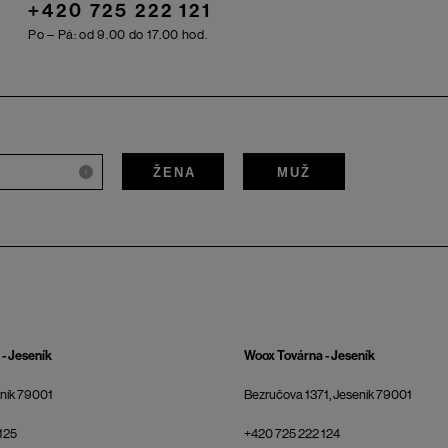
+420 725 222 121
Po – Pá: od 9.00 do 17.00 hod.
ŽENA
MUŽ
i
- Jeseník
Woox Továrna - Jeseník
eník 79001
Bezručova 1371, Jeseník 79001
125
+420 725 222 124