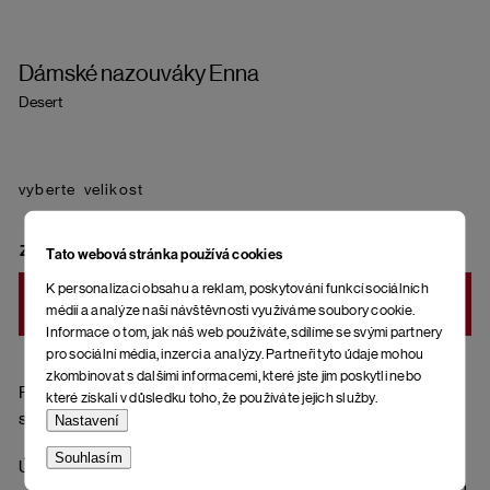
Dámské nazouváky Enna
Desert
velikost
ZVOLTE VARIANTU
Tato webová stránka používá cookies
K personalizaci obsahu a reklam, poskytování funkcí sociálních
DO KOŠÍKU
médií a analýze naší návštěvnosti využíváme soubory cookie.
Informace o tom, jak náš web používáte, sdílíme se svými partnery
pro sociální média, inzerci a analýzy. Partneři tyto údaje mohou
zkombinovat s dalšími informacemi, které jste jim poskytli nebo
Pásky přes nohy z přírodní kůže (semišová úprava), korková
které získali v důsledku toho, že používáte jejich služby.
stélka potažená kůží (semiš) a spodní část podrážky z gumy.
Nastavení
Souhlasím
Údržba semiše (pásky): Před prvním nošením a pravidelně