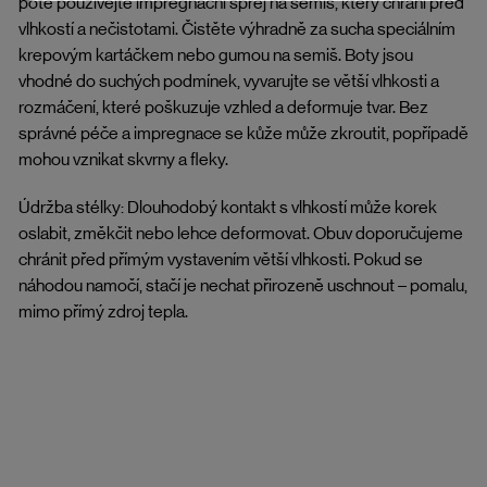
poté používejte impregnační sprej na semiš, který chrání před
vlhkostí a nečistotami. Čistěte výhradně za sucha speciálním
krepovým kartáčkem nebo gumou na semiš. Boty jsou
vhodné do suchých podmínek, vyvarujte se větší vlhkosti a
rozmáčení, které poškuzuje vzhled a deformuje tvar. Bez
správné péče a impregnace se kůže může zkroutit, popřípadě
mohou vznikat skvrny a fleky.
Údržba stélky: Dlouhodobý kontakt s vlhkostí může korek
oslabit, změkčit nebo lehce deformovat. Obuv doporučujeme
chránit před přímým vystavením větší vlhkosti. Pokud se
náhodou namočí, stačí je nechat přirozeně uschnout – pomalu,
mimo přímý zdroj tepla.