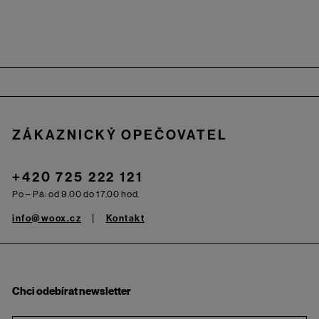
Zápatí
ZÁKAZNICKÝ OPEČOVATEL
+420 725 222 121
Po – Pá: od 9.00 do 17.00 hod.
info@woox.cz
Kontakt
Chci odebírat newsletter