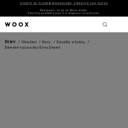
STAŇTE SE ČLENEM WOOXKLUBU, ZÍSKEJTE 50% SLEVU
Děkujeme, že jsi ve Woox klubu.
Všechny produkty jsou ti k dispozici za polovinu.
ŽENY
/
Oblečení
/
Boty
/
Sandály a žabky
/
Dámské nazouváky Enna
Desert