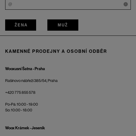
i
ŽENA
MUŽ
KAMENNÉ PRODEJNY A OSOBNÍ ODBĚR
Wooxusní Šatna - Praha
Rašínovo nábřeží 385/54, Praha
+420 775 855 578
Po-Pá: 10:00 - 19:00
So: 10:00 - 18:00
Woox Krámek - Jeseník