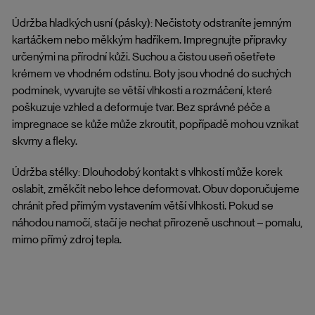
Údržba hladkých usní (pásky): Nečistoty odstraníte jemným
kartáčkem nebo měkkým hadříkem. Impregnujte přípravky
určenými na přírodní kůži. Suchou a čistou useň ošetřete
krémem ve vhodném odstínu. Boty jsou vhodné do suchých
podmínek, vyvarujte se větší vlhkosti a rozmáčení, které
poškuzuje vzhled a deformuje tvar. Bez správné péče a
impregnace se kůže může zkroutit, popřípadě mohou vznikat
skvrny a fleky.
Údržba stélky: Dlouhodobý kontakt s vlhkostí může korek
oslabit, změkčit nebo lehce deformovat. Obuv doporučujeme
chránit před přímým vystavením větší vlhkosti. Pokud se
náhodou namočí, stačí je nechat přirozeně uschnout – pomalu,
mimo přímý zdroj tepla.