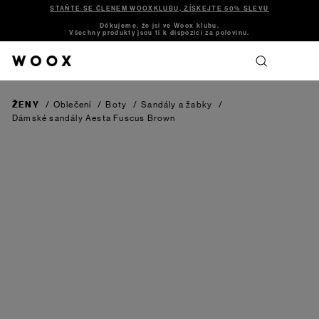
STAŇTE SE ČLENEM WOOXKLUBU, ZÍSKEJTE 50% SLEVU
Děkujeme, že jsi ve Woox klubu.
Všechny produkty jsou ti k dispozici za polovinu.
ŽENY
/
Oblečení
/
Boty
/
Sandály a žabky
/
Dámské sandály Aesta Fuscus
Brown