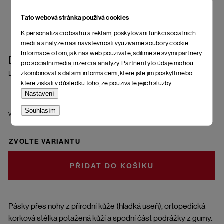
Tato webová stránka používá cookies
K personalizaci obsahu a reklam, poskytování funkcí sociálních
médií a analýze naší návštěvnosti využíváme soubory cookie.
Informace o tom, jak náš web používáte, sdílíme se svými partnery
Dámské sandály Aesta Fuscus
pro sociální média, inzerci a analýzy. Partneři tyto údaje mohou
zkombinovat s dalšími informacemi, které jste jim poskytli nebo
Brown
které získali v důsledku toho, že používáte jejich služby.
Nastavení
Souhlasím
velikost
ZVOLTE VARIANTU
DO KOŠÍKU
Pásky přes nohy z přírodní kůže (hladká useň), ortopedická
korková stélka potažená kůží a spodní část podrážky z gumy.