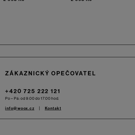
Zápatí
ZÁKAZNICKÝ OPEČOVATEL
+420 725 222 121
Po – Pá: od 9.00 do 17.00 hod.
info@woox.cz
Kontakt