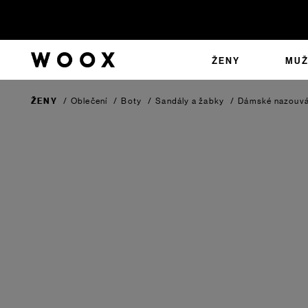
ŽENY
MUŽ
ŽENY
/
Oblečení
/
Boty
/
Sandály a žabky
/
Dámské nazouv