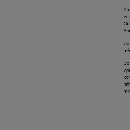
Pás
bav
Ort
Spo
Údr
mě
Údr
vys
kor
náh
mim