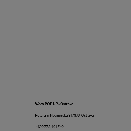
Woox POP UP - Ostrava
Futurum, Novinářská 3178/6, Ostrava
+420 778 491 740