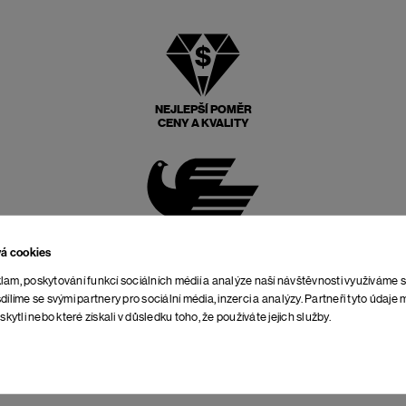
NEJLEPŠÍ POMĚR
CENY A KVALITY
POŠTOVNÉ ZPĚT
ZDARMA
vá cookies
lam, poskytování funkcí sociálních médií a analýze naší návštěvnosti využíváme 
dílíme se svými partnery pro sociální média, inzerci a analýzy. Partneři tyto údaj
skytli nebo které získali v důsledku toho, že používáte jejich služby.
NEOMEZENÁ DOBA NA
VRÁCENÍ