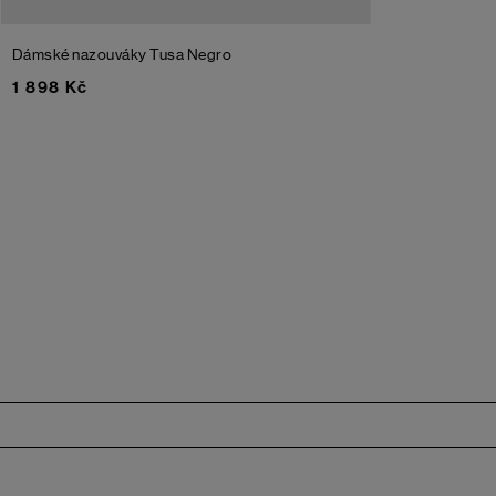
Dámské nazouváky Tusa
Negro
1 898 Kč
Zápatí