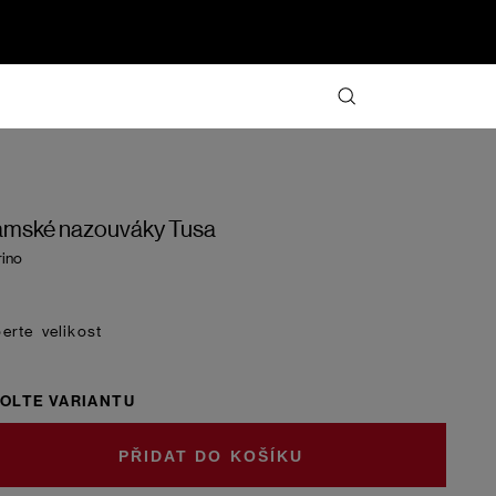
mské nazouváky Tusa
ino
velikost
OLTE VARIANTU
DO KOŠÍKU