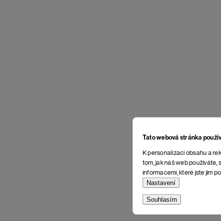
Tato webová stránka použí
K personalizaci obsahu a rek
tom, jak náš web používáte, s
informacemi, které jste jim po
Nastavení
Souhlasím