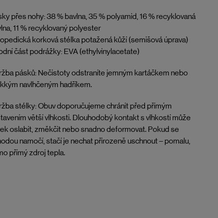
ky přes nohy: 38 % bavlna, 35 % polyamid, 16 % recyklovaná
lna, 11 % recyklovaný polyester
opedická korková stélka potažená kůží (semišová úprava)
dní část podrážky: EVA (ethylvinylacetate)
žba pásků: Nečistoty odstraníte jemným kartáčkem nebo
kkým navlhčeným hadříkem.
žba stélky: Obuv doporučujeme chránit před přímým
tavením větší vlhkosti. Dlouhodobý kontakt s vlhkostí může
ek oslabit, změkčit nebo snadno deformovat. Pokud se
odou namočí, stačí je nechat přirozeně uschnout – pomalu,
o přímý zdroj tepla.