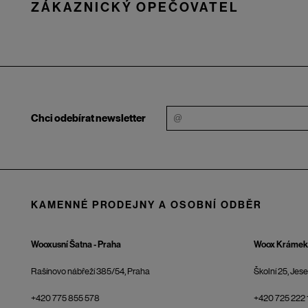
ZÁKAZNICKÝ OPEČOVATEL
Chci odebírat newsletter
KAMENNÉ PRODEJNY A OSOBNÍ ODBĚR
Wooxusní Šatna - Praha
Woox Krámek 
Rašínovo nábřeží 385/54, Praha
Školní 25, Jes
+420 775 855 578
+420 725 222 