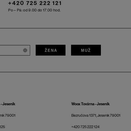
+420 725 222 121
Po – Pá: od 9.00 do 17.00 hod.
ŽENA
MUŽ
i
- Jeseník
Woox Továrna - Jeseník
eník 79001
Bezručova 1371, Jeseník 79001
125
+420 725 222 124