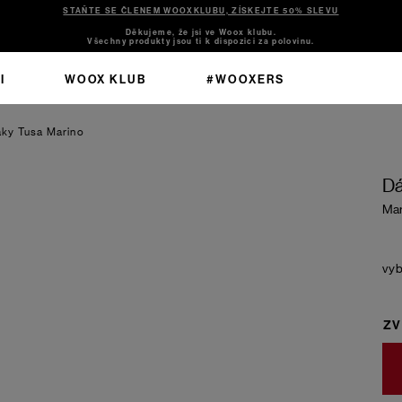
STAŇTE SE ČLENEM WOOXKLUBU, ZÍSKEJTE 50% SLEVU
Děkujeme, že jsi ve Woox klubu.
Všechny produkty jsou ti k dispozici za polovinu.
I
WOOX KLUB
#WOOXERS
áky Tusa
Marino
Dá
Mar
ZV