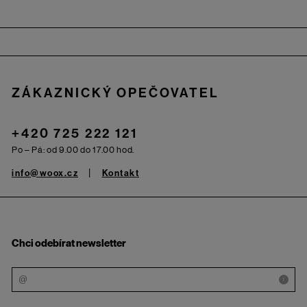
Zápatí
ZÁKAZNICKÝ OPEČOVATEL
+420 725 222 121
Po – Pá: od 9.00 do 17.00 hod.
info@woox.cz
Kontakt
Chci odebírat newsletter
i