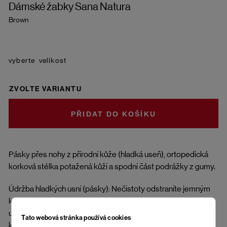
Dámské žabky Sana Natura
Brown
velikost
ZVOLTE VARIANTU
DO KOŠÍKU
Pásky přes nohy z přírodní kůže (hladká useň), ortopedická
korková stélka potažená kůží a spodní část podrážky z gumy.
Údržba hladkých usní (pásky): Nečistoty odstraníte jemným
kartáčkem nebo měkkým hadříkem. Impregnujte přípravky
určenými na přírodní kůži. Suchou a čistou useň ošetřete
Tato webová stránka používá cookies
krémem ve vhodném odstínu. Boty jsou vhodné do suchých