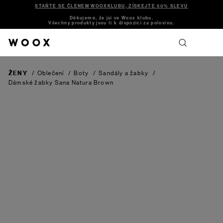
STAŇTE SE ČLENEM WOOXKLUBU, ZÍSKEJTE 50% SLEVU
Děkujeme, že jsi ve Woox klubu.
Všechny produkty jsou ti k dispozici za polovinu.
ŽENY
/
Oblečení
/
Boty
/
Sandály a žabky
/
Dámské žabky Sana Natura
Brown