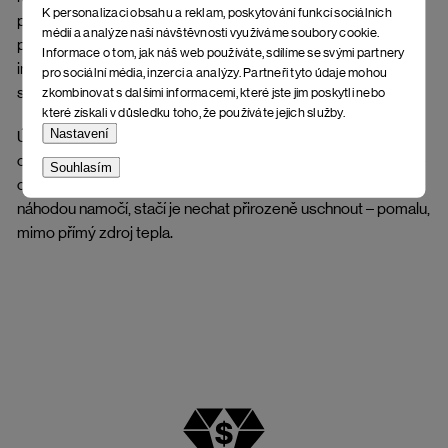
K personalizaci obsahu a reklam, poskytování funkcí sociálních
podmínek, vyvarujte se větší vlhkosti a rozmáčení, které
médií a analýze naší návštěvnosti využíváme soubory cookie.
poškuzuje vzhled a deformuje tvar. Bez správné péče a
Informace o tom, jak náš web používáte, sdílíme se svými partnery
impregnace se kůže může zkroutit, popřípadě mohou vznikat
pro sociální média, inzerci a analýzy. Partneři tyto údaje mohou
skvrny a fleky.
zkombinovat s dalšími informacemi, které jste jim poskytli nebo
které získali v důsledku toho, že používáte jejich služby.
Nastavení
Údržba stélky: Dlouhodobý kontakt s vlhkostí může korek
oslabit, změkčit nebo lehce deformovat. Obuv doporučujeme
Souhlasím
chránit před přímým vystavením větší vlhkosti. Pokud se
náhodou namočí, stačí je nechat přirozeně uschnout – pomalu,
mimo přímý zdroj tepla.