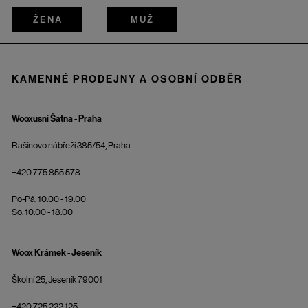
ŽENA
MUŽ
KAMENNÉ PRODEJNY A OSOBNÍ ODBĚR
Wooxusní Šatna - Praha
Rašínovo nábřeží 385/54, Praha
+420 775 855 578
Po-Pá: 10:00 - 19:00
So: 10:00 - 18:00
Woox Krámek - Jeseník
Školní 25, Jeseník 79001
+420 725 222 125