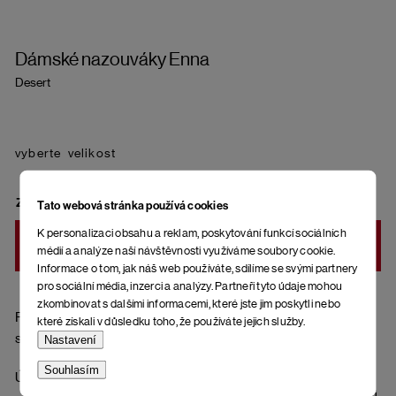
Dámské nazouváky Enna
Desert
velikost
ZVOLTE VARIANTU
Tato webová stránka používá cookies
K personalizaci obsahu a reklam, poskytování funkcí sociálních
DO KOŠÍKU
médií a analýze naší návštěvnosti využíváme soubory cookie.
Informace o tom, jak náš web používáte, sdílíme se svými partnery
pro sociální média, inzerci a analýzy. Partneři tyto údaje mohou
zkombinovat s dalšími informacemi, které jste jim poskytli nebo
Pásky přes nohy z přírodní kůže (semišová úprava), korková
které získali v důsledku toho, že používáte jejich služby.
stélka potažená kůží (semiš) a spodní část podrážky z gumy.
Nastavení
Souhlasím
Údržba semiše (pásky): Před prvním nošením a pravidelně