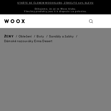
STAŇTE SE ČLENEM WOOXKLUBU, ZÍSKEJTE 50% SLEVU
Děkujeme, že jsi ve Woox klubu.
Všechny produkty jsou ti k dispozici za polovinu.
ŽENY
/
Oblečení
/
Boty
/
Sandály a žabky
/
Dámské nazouváky Enna
Desert