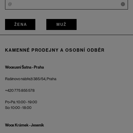
i
ŽENA
MUŽ
KAMENNÉ PRODEJNY A OSOBNÍ ODBĚR
Wooxusní Šatna - Praha
Rašínovo nábřeží 385/54, Praha
+420 775 855 578
Po-Pá: 10:00 - 19:00
So: 10:00 - 18:00
Woox Krámek - Jeseník