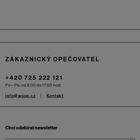
Zápatí
ZÁKAZNICKÝ OPEČOVATEL
+420 725 222 121
Po – Pá: od 9.00 do 17.00 hod.
info@woox.cz
Kontakt
Chci odebírat newsletter