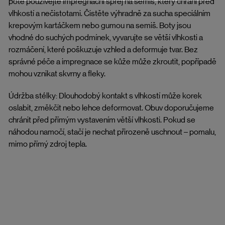
poté používejte impregnační sprej na semiš, který chrání před
vlhkostí a nečistotami. Čistěte výhradně za sucha speciálním
krepovým kartáčkem nebo gumou na semiš. Boty jsou
vhodné do suchých podmínek, vyvarujte se větší vlhkosti a
rozmáčení, které poškuzuje vzhled a deformuje tvar. Bez
správné péče a impregnace se kůže může zkroutit, popřípadě
mohou vznikat skvrny a fleky.
Údržba stélky: Dlouhodobý kontakt s vlhkostí může korek
oslabit, změkčit nebo lehce deformovat. Obuv doporučujeme
chránit před přímým vystavením větší vlhkosti. Pokud se
náhodou namočí, stačí je nechat přirozeně uschnout – pomalu,
mimo přímý zdroj tepla.