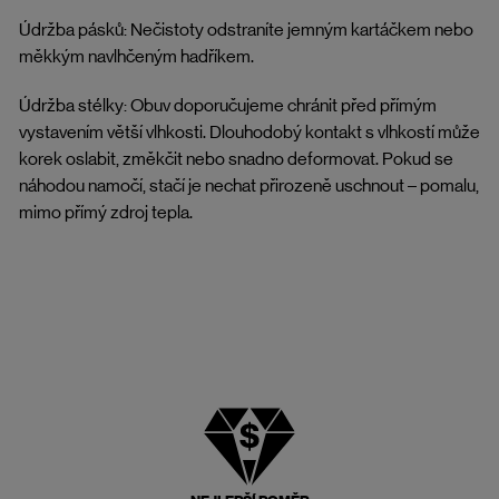
Údržba pásků: Nečistoty odstraníte jemným kartáčkem nebo
měkkým navlhčeným hadříkem.
Údržba stélky: Obuv doporučujeme chránit před přímým
vystavením větší vlhkosti. Dlouhodobý kontakt s vlhkostí může
korek oslabit, změkčit nebo snadno deformovat. Pokud se
náhodou namočí, stačí je nechat přirozeně uschnout – pomalu,
mimo přímý zdroj tepla.