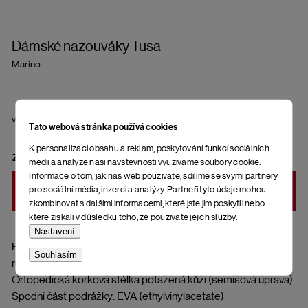
Dámské nazouváky Tusa
Marino
velikost
Tato webová stránka používá cookies
K personalizaci obsahu a reklam, poskytování funkcí sociálních
ZVOLTE VARIANTU
médií a analýze naší návštěvnosti využíváme soubory cookie.
Informace o tom, jak náš web používáte, sdílíme se svými partnery
pro sociální média, inzerci a analýzy. Partneři tyto údaje mohou
DO KOŠÍKU
zkombinovat s dalšími informacemi, které jste jim poskytli nebo
které získali v důsledku toho, že používáte jejich služby.
Nastavení
Pásky přes nohy: 38 % bavlna, 35 % polyamid, 16 %
Souhlasím
recyklovaná bavlna, 11 % recyklovaný polyester
Ortopedická korková stélka potažená kůží (semišová úprava)
Spodní část podrážky: EVA (ethylvinylacetate)