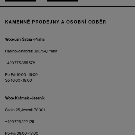
KAMENNÉ PRODEJNY A OSOBNÍ ODBĚR
Wooxusní Šatna - Praha
Rašínovo nábřeží 385/54, Praha
+420 775 855 578
Po-Pá: 10:00 - 19:00
So: 10:00 - 18:00
Woox Krámek - Jeseník
Školní 25, Jeseník 79001
+420 725 222 125
Po-Pá: 09:00 - 17:00