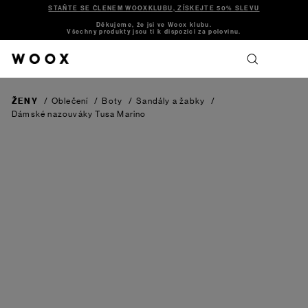
STAŇTE SE ČLENEM WOOXKLUBU, ZÍSKEJTE 50% SLEVU
Děkujeme, že jsi ve Woox klubu.
Všechny produkty jsou ti k dispozici za polovinu.
ŽENY
/
Oblečení
/
Boty
/
Sandály a žabky
/
Dámské nazouváky Tusa
Marino