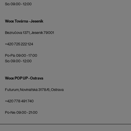
So: 09:00 - 12:00
Woox Továrna - Jeseník
Bezručova 1371, Jeseník 79001
+420 725 222 124
Po-Pá: 09:00 - 17:00
So: 09:00 - 12:00
Woox POP UP - Ostrava
Futurum, Novinářská 3178/6, Ostrava
+420 778 491 740
Po-Ne: 09:00 - 21:00