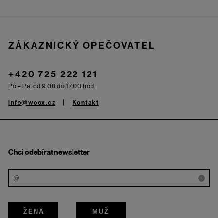
Zápatí
ZÁKAZNICKÝ OPEČOVATEL
+420 725 222 121
Po – Pá: od 9.00 do 17.00 hod.
info@woox.cz
Kontakt
Chci odebírat newsletter
i
ŽENA
MUŽ