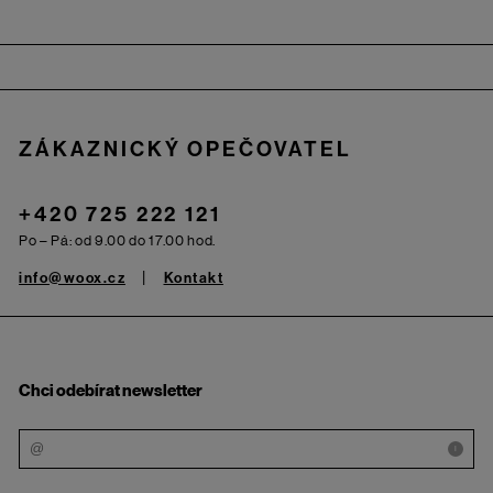
Zápatí
ZÁKAZNICKÝ OPEČOVATEL
+420 725 222 121
Po – Pá: od 9.00 do 17.00 hod.
info@woox.cz
Kontakt
Chci odebírat newsletter
i