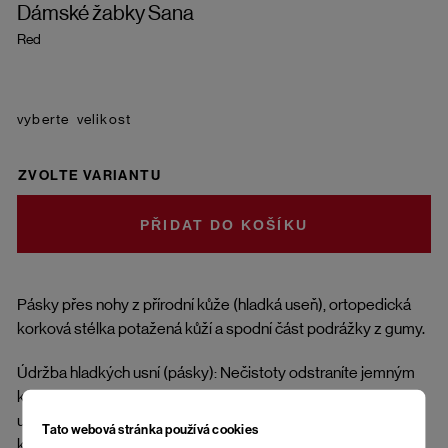
Dámské žabky Sana
Red
velikost
ZVOLTE VARIANTU
DO KOŠÍKU
Pásky přes nohy z přírodní kůže (hladká useň), ortopedická
korková stélka potažená kůží a spodní část podrážky z gumy.
Údržba hladkých usní (pásky): Nečistoty odstraníte jemným
kartáčkem nebo měkkým hadříkem. Impregnujte přípravky
určenými na přírodní kůži. Suchou a čistou useň ošetřete
Tato webová stránka používá cookies
krémem ve vhodném odstínu. Boty jsou vhodné do suchých