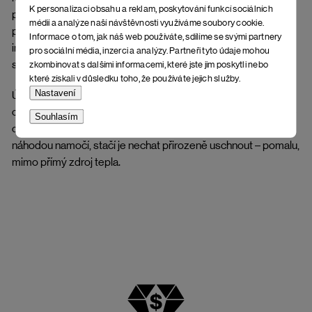
K personalizaci obsahu a reklam, poskytování funkcí sociálních
podmínek, vyvarujte se větší vlhkosti a rozmáčení, které
médií a analýze naší návštěvnosti využíváme soubory cookie.
poškuzuje vzhled a deformuje tvar. Bez správné péče a
Informace o tom, jak náš web používáte, sdílíme se svými partnery
impregnace se kůže může zkroutit, popřípadě mohou vznikat
pro sociální média, inzerci a analýzy. Partneři tyto údaje mohou
skvrny a fleky.
zkombinovat s dalšími informacemi, které jste jim poskytli nebo
které získali v důsledku toho, že používáte jejich služby.
Nastavení
Údržba stélky: Dlouhodobý kontakt s vlhkostí může korek
oslabit, změkčit nebo lehce deformovat. Obuv doporučujeme
Souhlasím
chránit před přímým vystavením větší vlhkosti. Pokud se
náhodou namočí, stačí je nechat přirozeně uschnout – pomalu,
mimo přímý zdroj tepla.