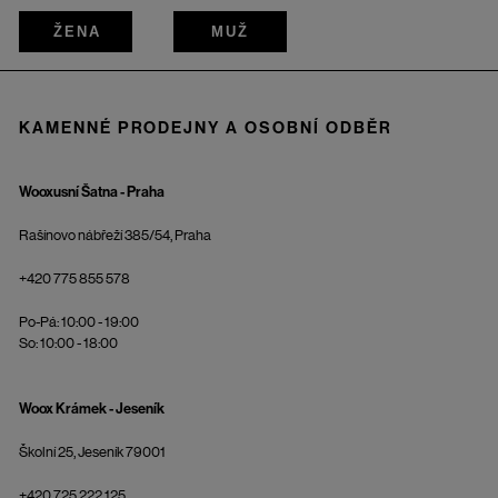
ŽENA
MUŽ
KAMENNÉ PRODEJNY A OSOBNÍ ODBĚR
Wooxusní Šatna - Praha
Rašínovo nábřeží 385/54, Praha
+420 775 855 578
Po-Pá: 10:00 - 19:00
So: 10:00 - 18:00
Woox Krámek - Jeseník
Školní 25, Jeseník 79001
+420 725 222 125