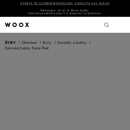
STAŇTE SE ČLENEM WOOXKLUBU, ZÍSKEJTE 50% SLEVU
Děkujeme, že jsi ve Woox klubu.
Všechny produkty jsou ti k dispozici za polovinu.
ŽENY
/
Oblečení
/
Boty
/
Sandály a žabky
/
Dámské žabky Sana
Red