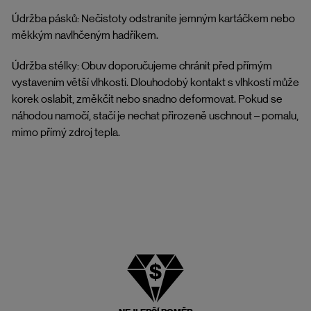
Údržba pásků: Nečistoty odstraníte jemným kartáčkem nebo
měkkým navlhčeným hadříkem.
Údržba stélky: Obuv doporučujeme chránit před přímým
vystavením větší vlhkosti. Dlouhodobý kontakt s vlhkostí může
korek oslabit, změkčit nebo snadno deformovat. Pokud se
náhodou namočí, stačí je nechat přirozeně uschnout – pomalu,
mimo přímý zdroj tepla.