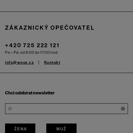
Zápatí
ZÁKAZNICKÝ OPEČOVATEL
+420 725 222 121
Po – Pá: od 9.00 do 17.00 hod.
info@woox.cz
Kontakt
Chci odebírat newsletter
i
ŽENA
MUŽ