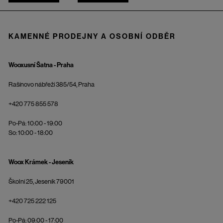
KAMENNÉ PRODEJNY A OSOBNÍ ODBĚR
Wooxusní Šatna - Praha
Rašínovo nábřeží 385/54, Praha
+420 775 855 578
Po-Pá: 10:00 - 19:00
So: 10:00 - 18:00
Woox Krámek - Jeseník
Školní 25, Jeseník 79001
+420 725 222 125
Po-Pá: 09:00 - 17:00