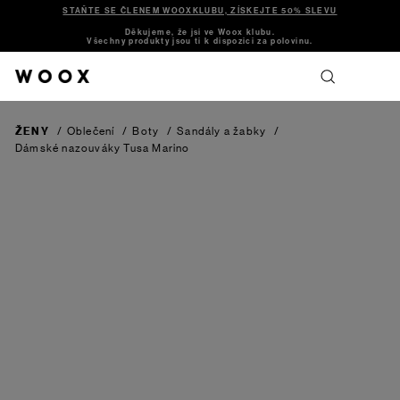
STAŇTE SE ČLENEM WOOXKLUBU, ZÍSKEJTE 50% SLEVU
Děkujeme, že jsi ve Woox klubu.
Všechny produkty jsou ti k dispozici za polovinu.
ŽENY
/
Oblečení
/
Boty
/
Sandály a žabky
/
Dámské nazouváky Tusa
Marino