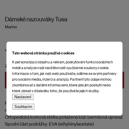
Dámské nazouváky Tusa
Marino
velikost
Tato webová stránka používá cookies
K personalizaci obsahu a reklam, poskytování funkcí sociálních
ZVOLTE VARIANTU
médií a analýze naší návštěvnosti využíváme soubory cookie.
Informace o tom, jak náš web používáte, sdílíme se svými partnery
pro sociální média, inzerci a analýzy. Partneři tyto údaje mohou
DO KOŠÍKU
zkombinovat s dalšími informacemi, které jste jim poskytli nebo
které získali v důsledku toho, že používáte jejich služby.
Nastavení
Pásky přes nohy: 38 % bavlna, 35 % polyamid, 16 %
Souhlasím
recyklovaná bavlna, 11 % recyklovaný polyester
Ortopedická korková stélka potažená kůží (semišová úprava)
Spodní část podrážky: EVA (ethylvinylacetate)