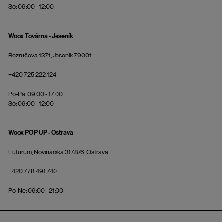
So: 09:00 - 12:00
Woox Továrna - Jeseník
Bezručova 1371, Jeseník 79001
+420 725 222 124
Po-Pá: 09:00 - 17:00
So: 09:00 - 12:00
Woox POP UP - Ostrava
Futurum, Novinářská 3178/6, Ostrava
+420 778 491 740
Po-Ne: 09:00 - 21:00