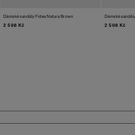
Dámské sandály Fidea Natura
Brown
Dámské sandál
2 598 Kč
2 598 Kč
Zápatí