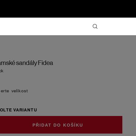
mské sandály Fidea
ck
velikost
OLTE VARIANTU
DO KOŠÍKU