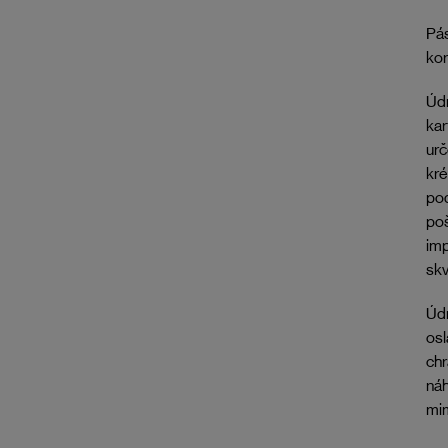
Pás
kor
Údr
ka
urč
kr
pod
poš
imp
skv
Údr
osl
chr
náh
mim