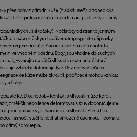
ky přes nohy z přírodní kůže (hladká useň), ortopedická
ková stélka potažená kůží a spodní část podrážky z gumy.
žba hladkých usní (pásky): Nečistoty odstraníte jemným
rtáčkem nebo měkkým hadříkem. Impregnujte přípravky
enými na přírodní kůži. Suchou a čistou useň ošetřete
émem ve vhodném odstínu. Boty jsou vhodné do suchých
mínek, vyvarujte se větší vlhkosti a rozmáčení, které
kuzuje vzhled a deformuje tvar. Bez správné péče a
regnace se kůže může zkroutit, popřípadě mohou vznikat
rny a fleky.
žba stélky: Dlouhodobý kontakt s vlhkostí může korek
abit, změkčit nebo lehce deformovat. Obuv doporučujeme
ánit před přímým vystavením větší vlhkosti. Pokud se
odou namočí, stačí je nechat přirozeně uschnout – pomalu,
o přímý zdroj tepla.