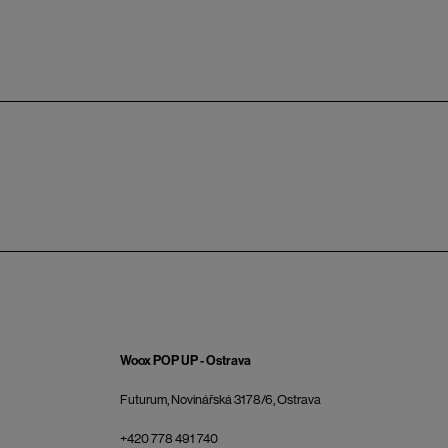
Woox POP UP - Ostrava
Futurum, Novinářská 3178/6, Ostrava
+420 778 491 740