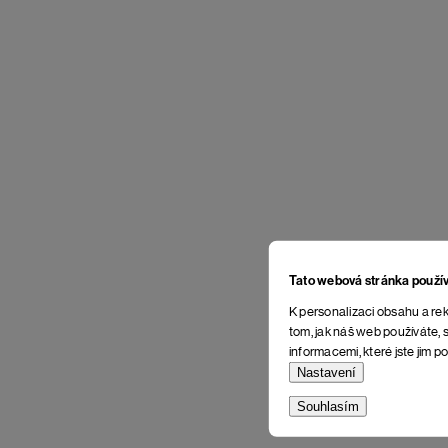
Tato webová stránka použí
K personalizaci obsahu a rek
tom, jak náš web používáte, s
informacemi, které jste jim po
Nastavení
Souhlasím