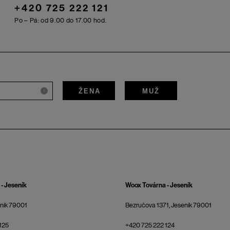
+420 725 222 121
Po – Pá: od 9.00 do 17.00 hod.
ŽENA
MUŽ
i
- Jeseník
Woox Továrna - Jeseník
eník 79001
Bezručova 1371, Jeseník 79001
125
+420 725 222 124