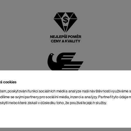
NEJLEPŠÍ POMĚR
CENY A KVALITY
POŠTOVNÉ ZPĚT
ZDARMA
vá cookies
lam, poskytování funkcí sociálních médií a analýze naší návštěvnosti využíváme 
dílíme se svými partnery pro sociální média, inzerci a analýzy. Partneři tyto údaj
skytli nebo které získali v důsledku toho, že používáte jejich služby.
NEOMEZENÁ DOBA NA
VRÁCENÍ