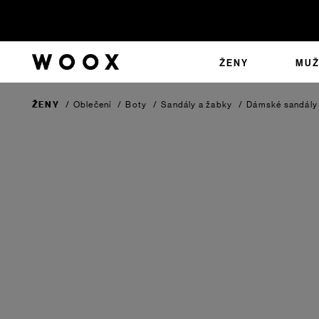
ŽENY
MUŽ
ŽENY
/
Oblečení
/
Boty
/
Sandály a žabky
/
Dámské sandály