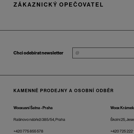
ZÁKAZNICKÝ OPEČOVATEL
Chci odebírat newsletter
KAMENNÉ PRODEJNY A OSOBNÍ ODBĚR
Wooxusní Šatna - Praha
Woox Krámek 
Rašínovo nábřeží 385/54, Praha
Školní 25, Jes
+420 775 855 578
+420 725 222 