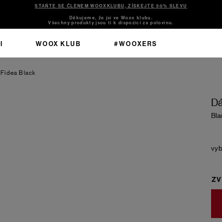
STAŇTE SE ČLENEM WOOXKLUBU, ZÍSKEJTE 50% SLEVU
Děkujeme, že jsi ve Woox klubu.
Všechny produkty jsou ti k dispozici za polovinu.
I
WOOX KLUB
#WOOXERS
 Fidea
Black
Dá
Bla
ZV