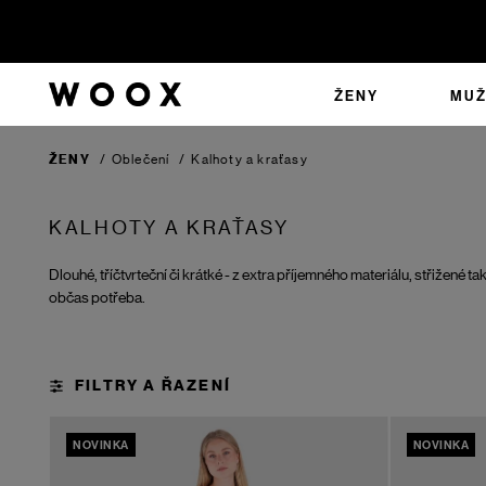
ŽENY
MUŽ
ŽENY
/
Oblečení
/
Kalhoty a kraťasy
KALHOTY A KRAŤASY
Dlouhé, tříčtvrteční či krátké - z extra příjemného materiálu, střižené ta
občas potřeba.
NOVINKA
NOVINKA