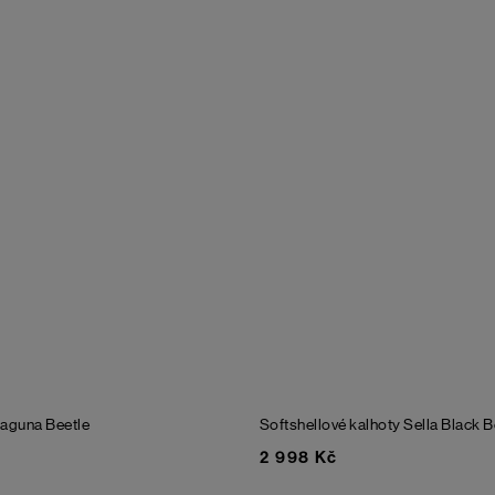
Laguna
Beetle
Softshellové kalhoty Sella
Black B
2 998 Kč