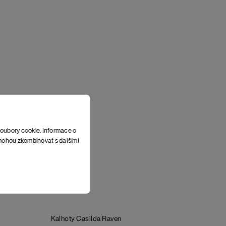
soubory cookie. Informace o
e mohou zkombinovat s dalšími
Kalhoty Casilda
Raven