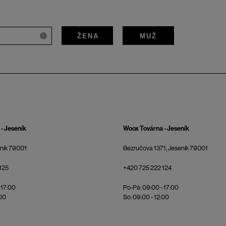
ŽENA
MUŽ
i
- Jeseník
Woox Továrna - Jeseník
eník 79001
Bezručova 1371, Jeseník 79001
125
+420 725 222 124
 17:00
Po-Pá: 09:00 - 17:00
:00
So: 09:00 - 12:00