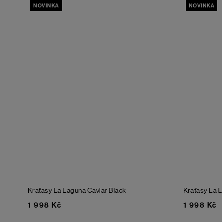
NOVINKA
NOVINKA
Kraťasy La Laguna
Caviar Black
Kraťasy La 
1 998 Kč
1 998 Kč