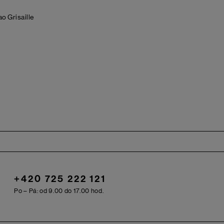
nao
Grisaille
+420 725 222 121
Po – Pá: od 9.00 do 17.00 hod.