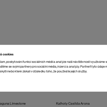
vá cookies
lam, poskytování funkcí sociálních médií a analýze naší návštěvnosti využíváme 
dílíme se svými partnery pro sociální média, inzerci a analýzy. Partneři tyto údaj
skytli nebo které získali v důsledku toho, že používáte jejich služby.
Laguna
Limestone
Kalhoty Casilda
Arona