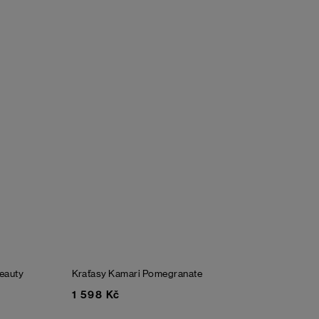
eauty
Kraťasy Kamari
Pomegranate
1 598 Kč