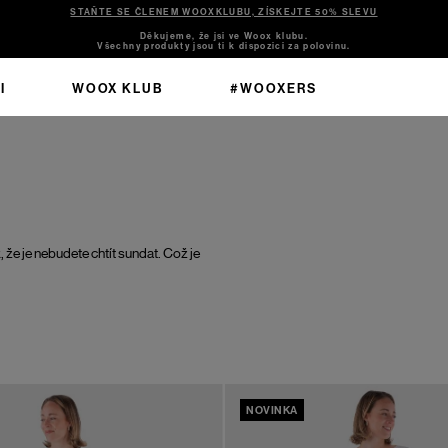
STAŇTE SE ČLENEM WOOXKLUBU, ZÍSKEJTE 50% SLEVU
Děkujeme, že jsi ve Woox klubu.
Všechny produkty jsou ti k dispozici za polovinu.
I
WOOX KLUB
#WOOXERS
k, že je nebudete chtít sundat. Což je
NOVINKA