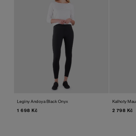
Legíny Andoya
Black Onyx
Kalhoty Mau
1 698 Kč
2 798 Kč