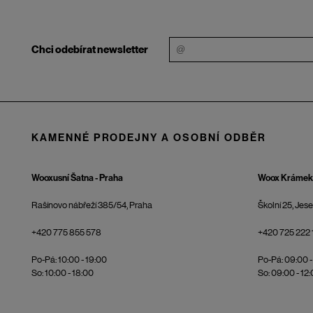
Chci odebírat newsletter
KAMENNÉ PRODEJNY A OSOBNÍ ODBĚR
Wooxusní Šatna - Praha
Woox Krámek 
Rašínovo nábřeží 385/54, Praha
Školní 25, Jes
+420 775 855 578
+420 725 222 
Po-Pá: 10:00 - 19:00
Po-Pá: 09:00 -
So: 10:00 - 18:00
So: 09:00 - 12