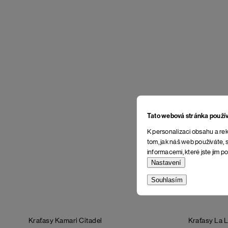
Tato webová stránka použí
K personalizaci obsahu a rek
tom, jak náš web používáte, s
informacemi, které jste jim po
Nastavení
Souhlasím
Kraťasy Kamari
Citadel
Kraťasy La 