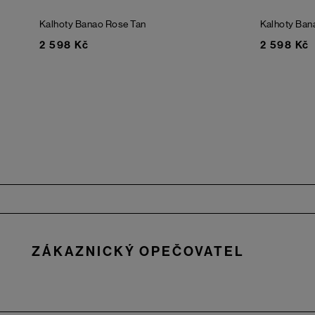
Kalhoty Banao
Rose Tan
Kalhoty Ba
2 598 Kč
2 598 Kč
Zápatí
ZÁKAZNICKÝ OPEČOVATEL