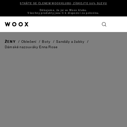
STAŇTE SE ČLENEM WOOXKLUBU, ZÍSKEJTE 50% SLEVU
Děkujeme, že jsi ve Woox klubu.
Všechny produkty jsou ti k dispozici za polovinu.
ŽENY
/
Oblečení
/
Boty
/
Sandály a žabky
/
Dámské nazouváky Enna
Rose