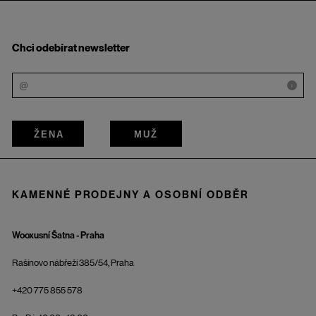
Chci odebírat newsletter
i
ŽENA
MUŽ
KAMENNÉ PRODEJNY A OSOBNÍ ODBĚR
Wooxusní Šatna - Praha
Rašínovo nábřeží 385/54, Praha
+420 775 855 578