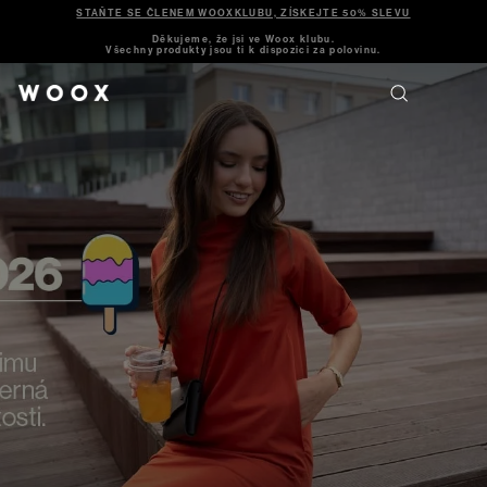
STAŇTE SE ČLENEM WOOXKLUBU, ZÍSKEJTE 50% SLEVU
Děkujeme, že jsi ve Woox klubu.
Všechny produkty jsou ti k dispozici za polovinu.
Jít
ven,
dívat
se,
naslouchat,
vnímat.
Nepřemýšlet,
co
si
vzít