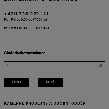
+420 725 222 121
Po – Pá: od 9.00 do 17.00 hod.
info@woox.cz
Kontakt
Chci odebírat newsletter
i
ŽENA
MUŽ
KAMENNÉ PRODEJNY A OSOBNÍ ODBĚR