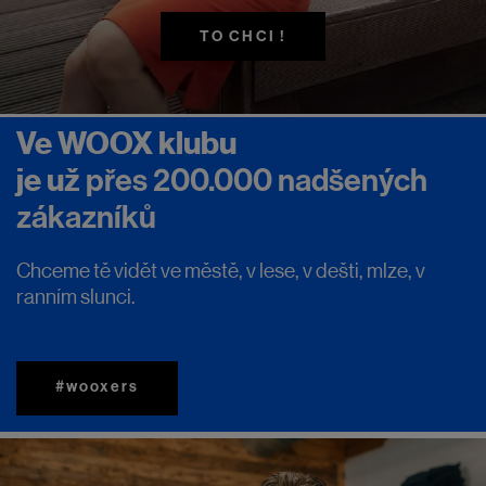
na
TO CHCI !
sebe
Ve WOOX klubu
je už
přes 200.000 nadšených
zákazníků
Chceme tě vidět ve městě, v lese, v dešti, mlze, v
ranním slunci.
#wooxers