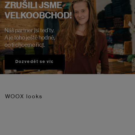
ZRUŠILI JSME
VELKOOBCHOD!
Náš partner jsi teď ty.
A je toho ještě hodně,
co ti chceme říct.
Dozvedět se víc
WOOX looks