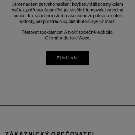
Jsme nadšení ze tvého nadšení, když se vrátíš z cesty kolem
světa a potřebuješ nám říct, jak skvěle ti fungovala tvá jediná
bunda. Ta a všechno ostatní nakoupené za polovinu reálné
hodnoty, bez prostředníků, distributorů a jejich marží.
Pěstovat spokojenost. A tvořit společně lepší dílo.
O to nám jde, to je Woox.
Zjisti víc
Zápatí
ZÁKAZNICKÝ OPEČOVATEL