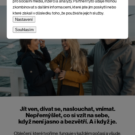
pro sociální média, inzerci a analýzy. Partneři tyto údaje mohou
zkombinovat s dalšími informacemi, které jste jim poskytli nebo
které získali v důsledku toho, že používáte jejich služby.
Nastavení
Souhlasím
Jít ven, dívat se, naslouchat, vnímat.
Nepřemýšlet, co si vzít na sebe,
když není jasno a bezvětří. A i když je.
Oblečení, které tvoříme, funguje v každém počasí a všude.