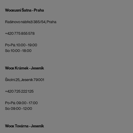
Wooxusní Šatna - Praha
Rašínovo nábřeží 385/54, Praha
+420 775 855 578
Po-Pá: 10:00 - 19:00
So: 10:00 - 18:00
Woox Krámek - Jeseník
Školní 25, Jeseník 79001
+420 725 222 125
Po-Pá: 09:00 - 17:00
So: 09:00 - 12:00
Woox Továrna - Jeseník