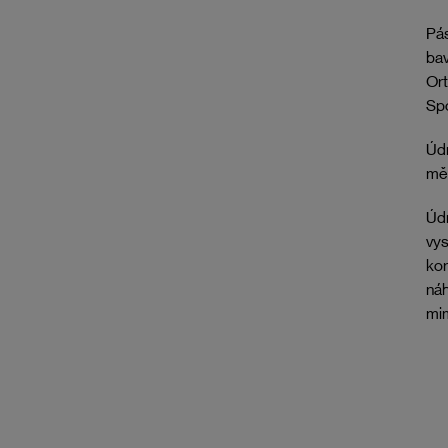
Pás
bav
Ort
Spo
Údr
mě
Údr
vys
kor
náh
mim