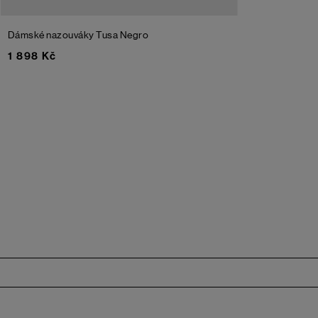
Dámské nazouváky Tusa
Negro
1 898 Kč
Zápatí