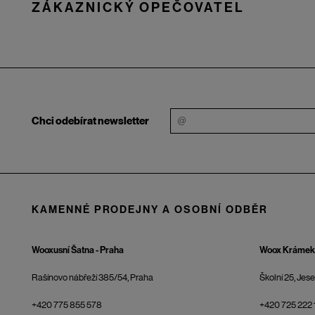
ZÁKAZNICKÝ OPEČOVATEL
Chci odebírat newsletter
KAMENNÉ PRODEJNY A OSOBNÍ ODBĚR
Wooxusní Šatna - Praha
Woox Krámek 
Rašínovo nábřeží 385/54, Praha
Školní 25, Jes
+420 775 855 578
+420 725 222 