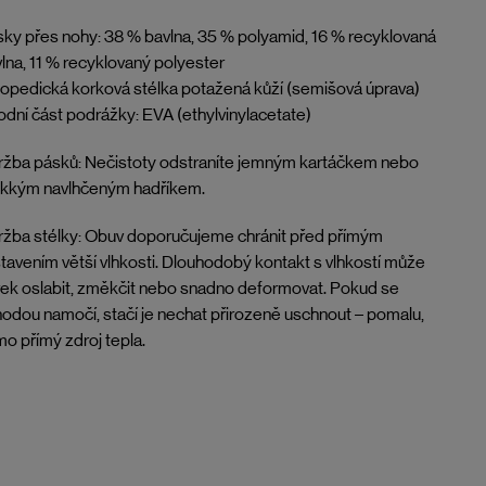
ky přes nohy: 38 % bavlna, 35 % polyamid, 16 % recyklovaná
lna, 11 % recyklovaný polyester
opedická korková stélka potažená kůží (semišová úprava)
dní část podrážky: EVA (ethylvinylacetate)
žba pásků: Nečistoty odstraníte jemným kartáčkem nebo
kkým navlhčeným hadříkem.
žba stélky: Obuv doporučujeme chránit před přímým
tavením větší vlhkosti. Dlouhodobý kontakt s vlhkostí může
ek oslabit, změkčit nebo snadno deformovat. Pokud se
odou namočí, stačí je nechat přirozeně uschnout – pomalu,
o přímý zdroj tepla.