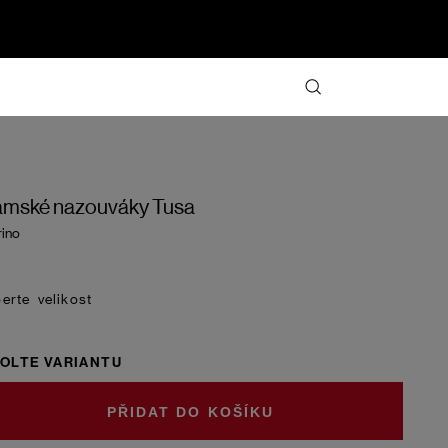
mské nazouváky Tusa
ino
velikost
OLTE VARIANTU
DO KOŠÍKU