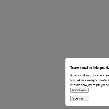
Tato webová stránka použí
K personalizaci obsahu a rek
tom, jak náš web používáte, s
informacemi, které jste jim po
Nastavení
Souhlasím