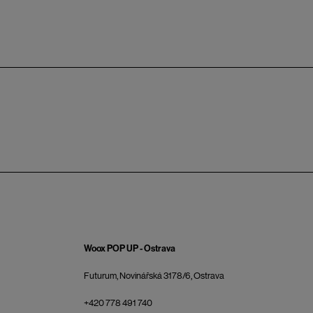
Woox POP UP - Ostrava
Futurum, Novinářská 3178/6, Ostrava
+420 778 491 740