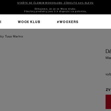
STAŇTE SE ČLENEM WOOXKLUBU, ZÍSKEJTE 50% SLEVU
Děkujeme, že jsi ve Woox klubu.
Všechny produkty jsou ti k dispozici za polovinu.
I
WOOX KLUB
#WOOXERS
áky Tusa
Marino
Dá
Mar
ZV