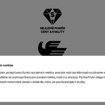
NEJLEPŠÍ POMĚR
CENY A KVALITY
POŠTOVNÉ ZPĚT
ZDARMA
vá cookies
lam, poskytování funkcí sociálních médií a analýze naší návštěvnosti využíváme 
dílíme se svými partnery pro sociální média, inzerci a analýzy. Partneři tyto údaj
skytli nebo které získali v důsledku toho, že používáte jejich služby.
NEOMEZENÁ DOBA NA
VRÁCENÍ