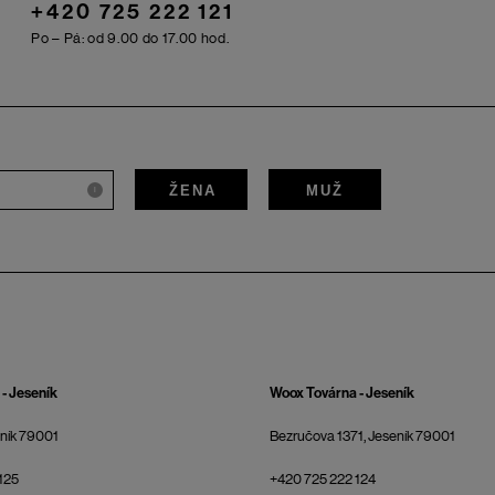
+420 725 222 121
Po – Pá: od 9.00 do 17.00 hod.
ŽENA
MUŽ
i
- Jeseník
Woox Továrna - Jeseník
eník 79001
Bezručova 1371, Jeseník 79001
125
+420 725 222 124