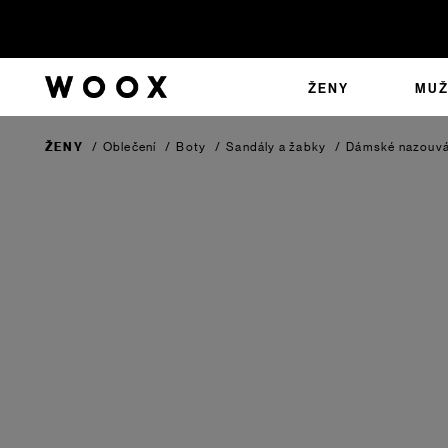
ŽENY
MUŽ
ŽENY
/
Oblečení
/
Boty
/
Sandály a žabky
/
Dámské nazouv