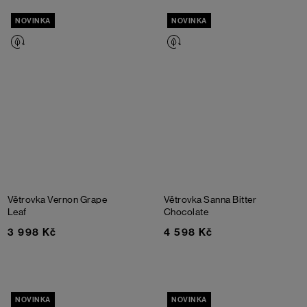
NOVINKA
NOVINKA
Větrovka Vernon
Grape
Větrovka Sanna
Bitter
Leaf
Chocolate
3 998 Kč
4 598 Kč
NOVINKA
NOVINKA