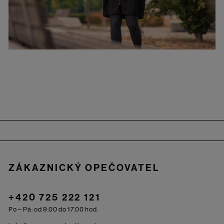
Zápatí
ZÁKAZNICKÝ OPEČOVATEL
+420 725 222 121
Po – Pá: od 9.00 do 17.00 hod.