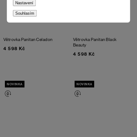
Nastavení
Souhlasím
Větrovka Panitan
Celadon
Větrovka Panitan
Black
Beauty
4 598 Kč
4 598 Kč
NOVINKA
NOVINKA