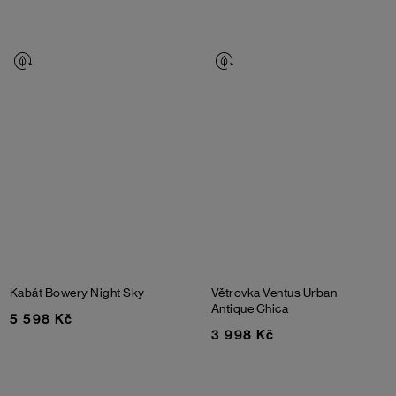
Kabát Bowery
Night Sky
Větrovka Ventus Urban
Antique Chica
5 598 Kč
3 998 Kč