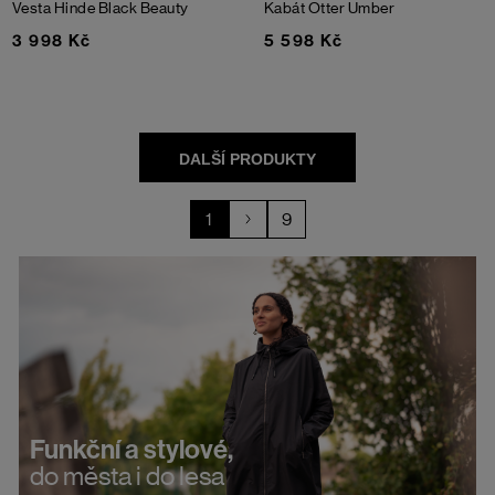
Vesta Hinde
Black Beauty
Kabát Otter
Umber
3 998 Kč
5 598 Kč
1
9
Funkční a stylové,
do města i do lesa