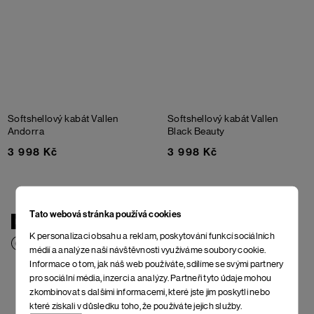
Softshellový kabát Vallen
Softshellový kabát Vallen
Andorra
Black Beauty
3 998 Kč
3 998 Kč
Tato webová stránka používá cookies
NOVINKA
NOVINKA
K personalizaci obsahu a reklam, poskytování funkcí sociálních
médií a analýze naší návštěvnosti využíváme soubory cookie.
Informace o tom, jak náš web používáte, sdílíme se svými partnery
pro sociální média, inzerci a analýzy. Partneři tyto údaje mohou
zkombinovat s dalšími informacemi, které jste jim poskytli nebo
které získali v důsledku toho, že používáte jejich služby.