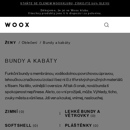
STAŇTE SE ČLENEM WOOXKLUBU, ZÍSKEJTE 50% SLEVU
Děkujeme, že jsi ve Woox klubu.
Všechny produkty jsou ti k dispozici za polovinu.
ŽENY
/
Oblečení
/
Bundy a kabáty
BUNDY A KABÁTY
Funkční bundy s membránou, voděodolnou povrchovou úpravou,
lehoučkou značkovou izolací i bez ní či z třívrstvých pružných materiálů
s flísem. Na tělo, volnější i oversize. Ať tak či onak, nová bunda ti
spokojenost nepřinese. Ale to, co v ní prožiješ, může. Výhledy, ticho,
zvuky města a vůni lesa. Jdi ven a koukej, vnímej, naslouchej.
ZIMNÍ
LEHKÉ BUNDY A
VĚTROVKY
SOFTSHELL
PLÁŠTĚNKY