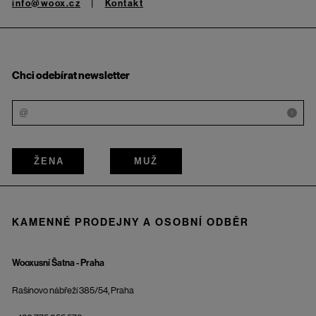
info@woox.cz
Kontakt
Chci odebírat newsletter
i
ŽENA
MUŽ
KAMENNÉ PRODEJNY A OSOBNÍ ODBĚR
Wooxusní Šatna - Praha
Rašínovo nábřeží 385/54, Praha