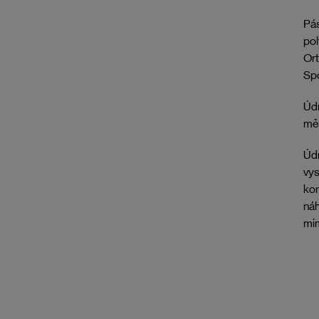
Pás
pol
Ort
Spo
Údr
mě
Údr
vys
kor
náh
mim