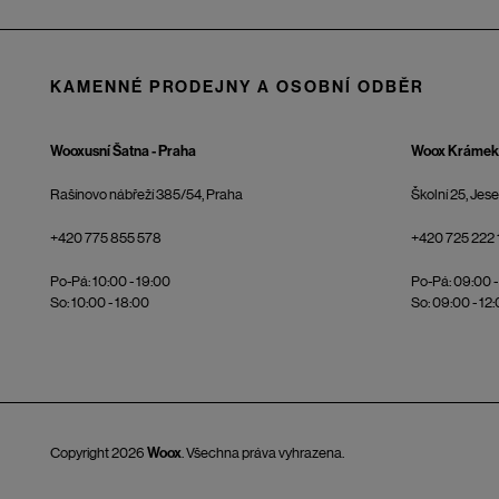
KAMENNÉ PRODEJNY A OSOBNÍ ODBĚR
Wooxusní Šatna - Praha
Woox Krámek 
Rašínovo nábřeží 385/54, Praha
Školní 25, Jes
+420 775 855 578
+420 725 222 
Po-Pá: 10:00 - 19:00
Po-Pá: 09:00 -
So: 10:00 - 18:00
So: 09:00 - 12
Copyright 2026
Woox
. Všechna práva vyhrazena.