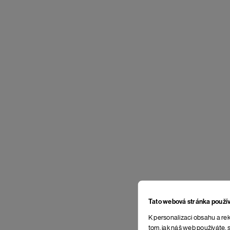
Tato webová stránka použí
K personalizaci obsahu a rek
tom, jak náš web používáte, s