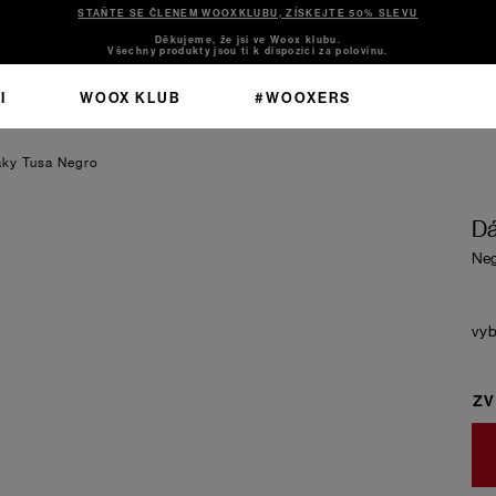
STAŇTE SE ČLENEM WOOXKLUBU, ZÍSKEJTE 50% SLEVU
Děkujeme, že jsi ve Woox klubu.
Všechny produkty jsou ti k dispozici za polovinu.
I
WOOX KLUB
#WOOXERS
áky Tusa
Negro
Dá
Ne
ZV