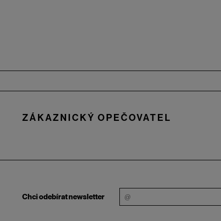
Zápatí
ZÁKAZNICKÝ OPEČOVATEL
Chci odebírat newsletter