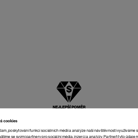
NEJLEPŠÍ POMĚR
CENY A KVALITY
vá cookies
lam, poskytování funkcí sociálních médií a analýze naší návštěvnosti využíváme 
dílíme se svými partnery pro sociální média, inzerci a analýzy. Partneři tyto údaj