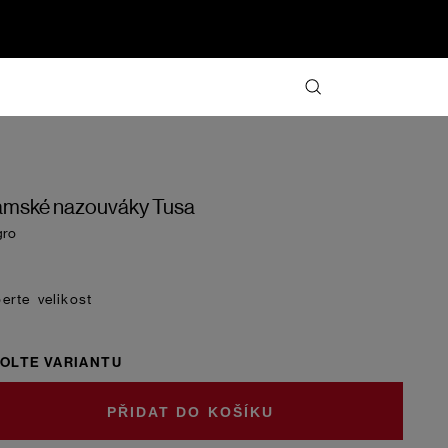
mské nazouváky Tusa
gro
velikost
OLTE VARIANTU
DO KOŠÍKU