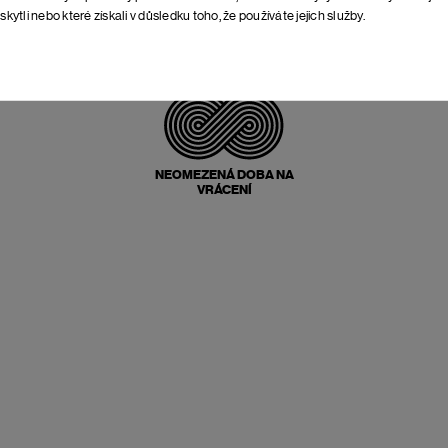
skytli nebo které získali v důsledku toho, že používáte jejich služby.
POŠTOVNÉ ZPĚT
ZDARMA
NEOMEZENÁ DOBA NA
VRÁCENÍ