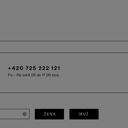
+420 725 222 121
Po – Pá: od 9.00 do 17.00 hod.
ŽENA
MUŽ
i