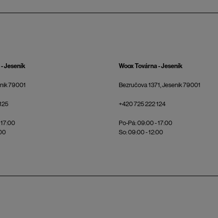
- Jeseník
Woox Továrna - Jeseník
eník 79001
Bezručova 1371, Jeseník 79001
125
+420 725 222 124
 17:00
Po-Pá: 09:00 - 17:00
:00
So: 09:00 - 12:00