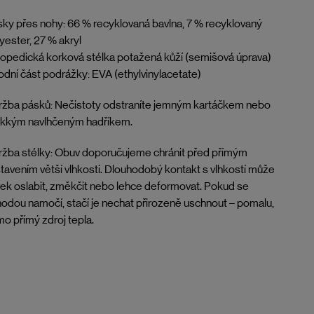
ky přes nohy: 66 % recyklovaná bavlna, 7 % recyklovaný
yester, 27 % akryl
opedická korková stélka potažená kůží (semišová úprava)
dní část podrážky: EVA (ethylvinylacetate)
žba pásků: Nečistoty odstraníte jemným kartáčkem nebo
kkým navlhčeným hadříkem.
žba stélky: Obuv doporučujeme chránit před přímým
tavením větší vlhkosti. Dlouhodobý kontakt s vlhkostí může
ek oslabit, změkčit nebo lehce deformovat. Pokud se
odou namočí, stačí je nechat přirozeně uschnout – pomalu,
o přímý zdroj tepla.