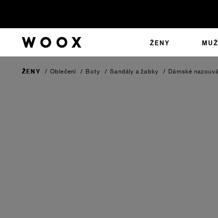
ŽENY
MUŽ
ŽENY
/
Oblečení
/
Boty
/
Sandály a žabky
/
Dámské nazouv