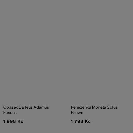
Opasek Balteus Adamus
Peněženka Moneta Solus
Fuscus
Brown
1 998 Kč
1 798 Kč