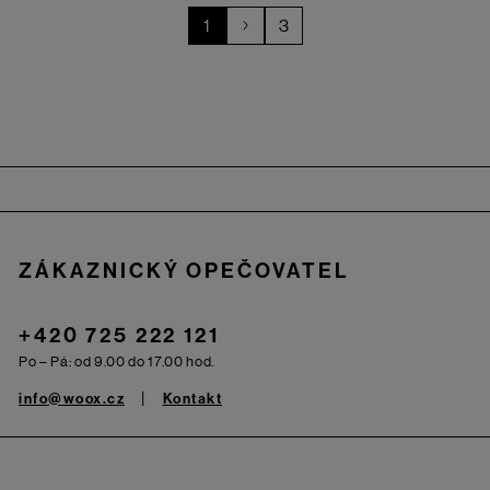
1
3
Zápatí
ZÁKAZNICKÝ OPEČOVATEL
+420 725 222 121
Po – Pá: od 9.00 do 17.00 hod.
info@woox.cz
Kontakt