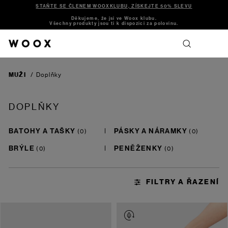
STAŇTE SE ČLENEM WOOXKLUBU, ZÍSKEJTE 50% SLEVU
Děkujeme, že jsi ve Woox klubu.
Všechny produkty jsou ti k dispozici za polovinu.
MUŽI
/
Doplňky
DOPLŇKY
BATOHY A TAŠKY
PÁSKY A NÁRAMKY
BRÝLE
PENĚŽENKY