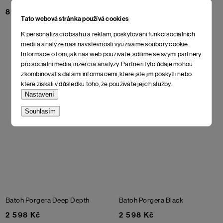
898 Kč
898 Kč
Tato webová stránka používá cookies
K personalizaci obsahu a reklam, poskytování funkcí sociálních
médií a analýze naší návštěvnosti využíváme soubory cookie.
Informace o tom, jak náš web používáte, sdílíme se svými partnery
pro sociální média, inzerci a analýzy. Partneři tyto údaje mohou
zkombinovat s dalšími informacemi, které jste jim poskytli nebo
které získali v důsledku toho, že používáte jejich služby.
Nastavení
Souhlasím
Batoh Porgera
Deep Depth
Batoh Porgera
Black
2 598 Kč
2 598 Kč