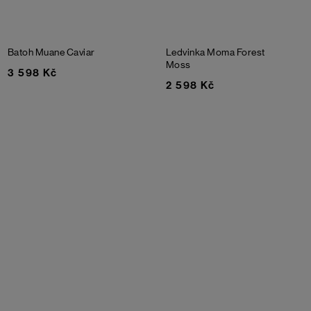
Batoh Muane
Caviar
Ledvinka Moma
Forest
Moss
3 598 Kč
2 598 Kč