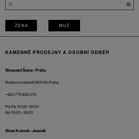
i
ŽENA
MUŽ
KAMENNÉ PRODEJNY A OSOBNÍ ODBĚR
Wooxusní Šatna - Praha
Rašínovo nábřeží 385/54, Praha
+420 775 855 578
Po-Pá: 10:00 - 19:00
So: 10:00 - 18:00
Woox Krámek - Jeseník