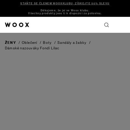
STAŇTE SE ČLENEM WOOXKLUBU, ZÍSKEJTE 50% SLEVU
Děkujeme, že jsi ve Woox klubu.
Všechny produkty jsou ti k dispozici za polovinu.
ŽENY
/
Oblečení
/
Boty
/
Sandály a žabky
/
Dámské nazouváky Fondi
Lilac