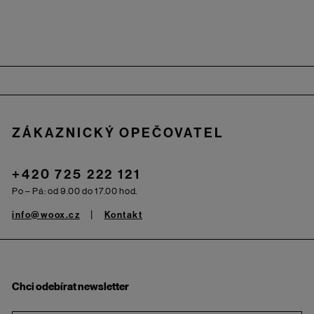
Zápatí
ZÁKAZNICKÝ OPEČOVATEL
+420 725 222 121
Po – Pá: od 9.00 do 17.00 hod.
info@woox.cz
Kontakt
Chci odebírat newsletter