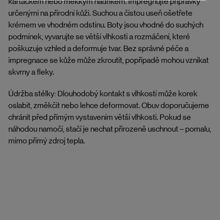
kartáčkem nebo měkkým hadříkem. Impregnujte přípravky
určenými na přírodní kůži. Suchou a čistou useň ošetřete
krémem ve vhodném odstínu. Boty jsou vhodné do suchých
podmínek, vyvarujte se větší vlhkosti a rozmáčení, které
poškuzuje vzhled a deformuje tvar. Bez správné péče a
impregnace se kůže může zkroutit, popřípadě mohou vznikat
skvrny a fleky.
Údržba stélky: Dlouhodobý kontakt s vlhkostí může korek
oslabit, změkčit nebo lehce deformovat. Obuv doporučujeme
chránit před přímým vystavením větší vlhkosti. Pokud se
náhodou namočí, stačí je nechat přirozeně uschnout – pomalu,
mimo přímý zdroj tepla.