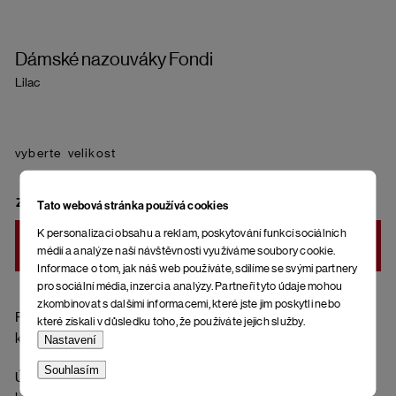
Dámské nazouváky Fondi
Lilac
velikost
ZVOLTE VARIANTU
Tato webová stránka používá cookies
K personalizaci obsahu a reklam, poskytování funkcí sociálních
DO KOŠÍKU
médií a analýze naší návštěvnosti využíváme soubory cookie.
Informace o tom, jak náš web používáte, sdílíme se svými partnery
pro sociální média, inzerci a analýzy. Partneři tyto údaje mohou
zkombinovat s dalšími informacemi, které jste jim poskytli nebo
Pásky přes nohy z přírodní kůže (hladká useň), ortopedická
které získali v důsledku toho, že používáte jejich služby.
korková stélka potažená kůží a spodní část podrážky z gumy.
Nastavení
Souhlasím
Údržba hladkých usní (pásky): Nečistoty odstraníte jemným