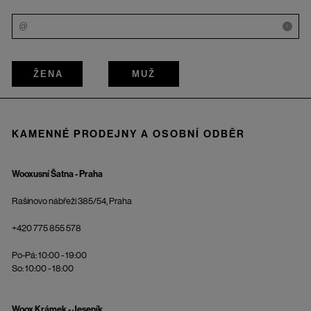
i
ŽENA
MUŽ
KAMENNÉ PRODEJNY A OSOBNÍ ODBĚR
Wooxusní Šatna - Praha
Rašínovo nábřeží 385/54, Praha
+420 775 855 578
Po-Pá: 10:00 - 19:00
So: 10:00 - 18:00
Woox Krámek - Jeseník