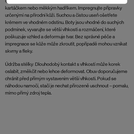
Údržba hladkých usní (pásky): Nečistoty odstraníte jemným
kartáčkem nebo měkkým hadříkem. Impregnujte přípravky
určenými na přírodní kůži. Suchou a čistou useň ošetřete
krémem ve vhodném odstínu. Boty jsou vhodné do suchých
podmínek, vyvarujte se větší vlhkosti a rozmáčení, které
poškuzuje vzhled a deformuje tvar. Bez správné péče a
impregnace se kůže může zkroutit, popřípadě mohou vznikat
skvrny a fleky.
Údržba stélky: Dlouhodobý kontakt s vlhkostí může korek
oslabit, změkčit nebo lehce deformovat. Obuv doporučujeme
chránit před přímým vystavením větší vlhkosti. Pokud se
náhodou namočí, stačí je nechat přirozeně uschnout – pomalu,
mimo přímý zdroj tepla.