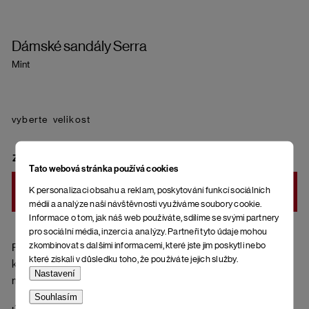
Dámské sandály Serra
Mint
velikost
ZVOLTE VARIANTU
Tato webová stránka používá cookies
K personalizaci obsahu a reklam, poskytování funkcí sociálních
DO KOŠÍKU
médií a analýze naší návštěvnosti využíváme soubory cookie.
Informace o tom, jak náš web používáte, sdílíme se svými partnery
pro sociální média, inzerci a analýzy. Partneři tyto údaje mohou
zkombinovat s dalšími informacemi, které jste jim poskytli nebo
Pásky přes nohy z přírodní kůže (hladká useň), ortopedická
které získali v důsledku toho, že používáte jejich služby.
korková stélka potažená kůží a spodní část podrážky z
Nastavení
materiálu EVA (ethylenvinylacetát).
Souhlasím