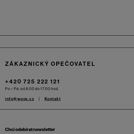
Zápatí
ZÁKAZNICKÝ OPEČOVATEL
+420 725 222 121
Po – Pá: od 9.00 do 17.00 hod.
info@woox.cz
Kontakt
Chci odebírat newsletter