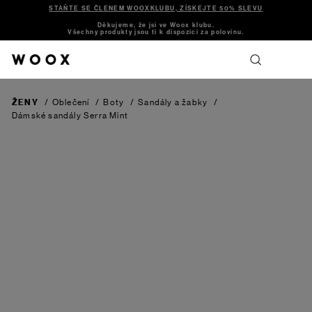
STAŇTE SE ČLENEM WOOXKLUBU, ZÍSKEJTE 50% SLEVU
Děkujeme, že jsi ve Woox klubu.
Všechny produkty jsou ti k dispozici za polovinu.
ŽENY
/
Oblečení
/
Boty
/
Sandály a žabky
/
Dámské sandály Serra
Mint