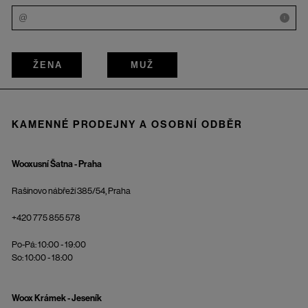
i
ŽENA
MUŽ
KAMENNÉ PRODEJNY A OSOBNÍ ODBĚR
Wooxusní Šatna - Praha
Rašínovo nábřeží 385/54, Praha
+420 775 855 578
Po-Pá: 10:00 - 19:00
So: 10:00 - 18:00
Woox Krámek - Jeseník