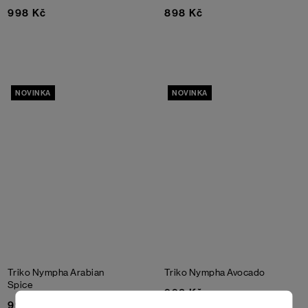
998 Kč
898 Kč
NOVINKA
NOVINKA
Triko Nympha
Arabian
Triko Nympha
Avocado
Spice
998 Kč
998 Kč