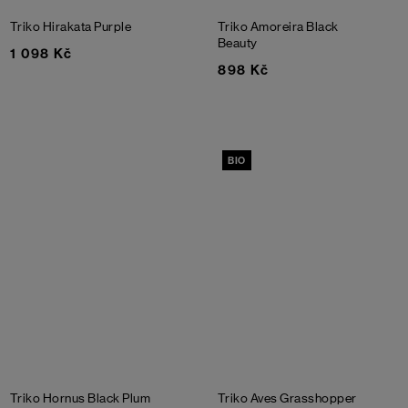
Triko Hirakata
Purple
Triko Amoreira
Black
Beauty
1 098 Kč
898 Kč
BIO
Triko Hornus
Black Plum
Triko Aves
Grasshopper