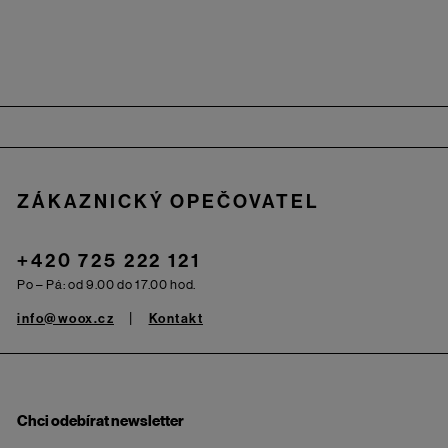
Zápatí
ZÁKAZNICKÝ OPEČOVATEL
+420 725 222 121
Po – Pá: od 9.00 do 17.00 hod.
info@woox.cz
Kontakt
Chci odebírat newsletter