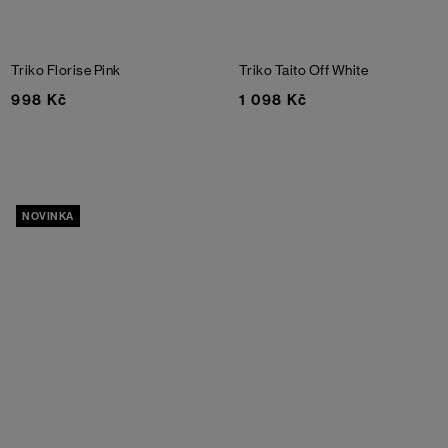
Triko Florise
Pink
Triko Taito
Off White
998 Kč
1 098 Kč
NOVINKA