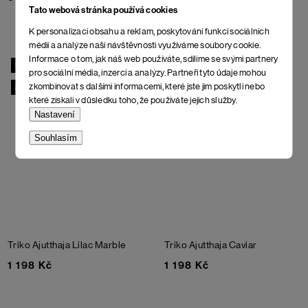
Tato webová stránka používá cookies
K personalizaci obsahu a reklam, poskytování funkcí sociálních
médií a analýze naší návštěvnosti využíváme soubory cookie.
Informace o tom, jak náš web používáte, sdílíme se svými partnery
NOVINKA
NOVINKA
pro sociální média, inzerci a analýzy. Partneři tyto údaje mohou
zkombinovat s dalšími informacemi, které jste jim poskytli nebo
BIO
BIO
které získali v důsledku toho, že používáte jejich služby.
Nastavení
Souhlasím
Triko Ajutthaja
Lilac Marble
Triko Ajutthaja
Caviar
1 198 Kč
1 198 Kč