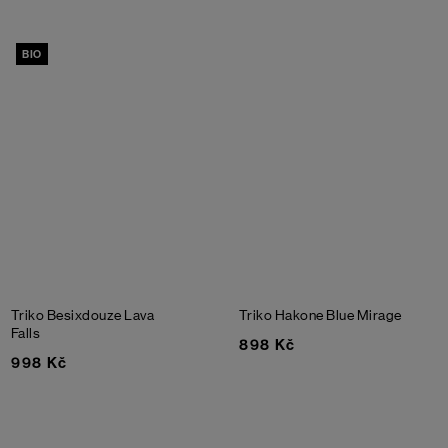
BIO
Triko Besixdouze
Lava
Triko Hakone
Blue Mirage
Falls
898 Kč
998 Kč