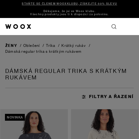
STAŇTE SE ČLENEM WOOXKLUBU, ZÍSKEJTE 50% SLEVU
Děkujeme, že jsi ve Woox klubu.
Všechny produkty jsou ti k dispozici za polovinu.
ŽENY
/
Oblečení
/
Trika
/
Krátký rukáv
/
Dámská regular trika s krátkým rukávem
DÁMSKÁ REGULAR TRIKA S KRÁTKÝM
RUKÁVEM
NOVINKA