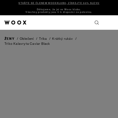
STAŇTE SE ČLENEM WOOXKLUBU, ZÍSKEJTE 50% SLEVU
Děkujeme, že jsi ve Woox klubu.
Všechny produkty jsou ti k dispozici za polovinu.
ŽENY
/
Oblečení
/
Trika
/
Krátký rukáv
/
Triko Kalavryta
Caviar Black