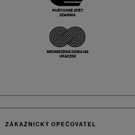
POŠTOVNÉ ZPĚT
ZDARMA
NEOMEZENÁ DOBA NA
VRÁCENÍ
Zápatí
ZÁKAZNICKÝ OPEČOVATEL