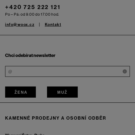
+420 725 222 121
Po – Pá: od 9.00 do 17.00 hod.
info@woox.cz
Kontakt
Chci odebírat newsletter
i
ŽENA
MUŽ
KAMENNÉ PRODEJNY A OSOBNÍ ODBĚR