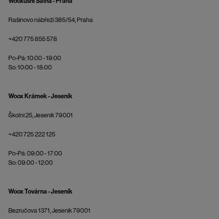
Wooxusní Šatna - Praha
Rašínovo nábřeží 385/54, Praha
+420 775 855 578
Po-Pá: 10:00 - 19:00
So: 10:00 - 18:00
Woox Krámek - Jeseník
Školní 25, Jeseník 79001
+420 725 222 125
Po-Pá: 09:00 - 17:00
So: 09:00 - 12:00
Woox Továrna - Jeseník
Bezručova 1371, Jeseník 79001