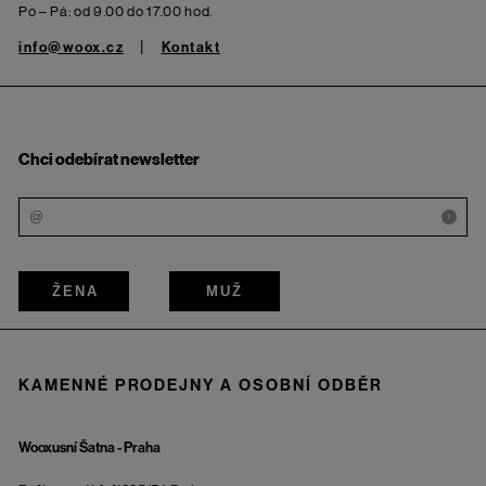
Po – Pá: od 9.00 do 17.00 hod.
info@woox.cz
Kontakt
Chci odebírat newsletter
i
ŽENA
MUŽ
KAMENNÉ PRODEJNY A OSOBNÍ ODBĚR
Wooxusní Šatna - Praha