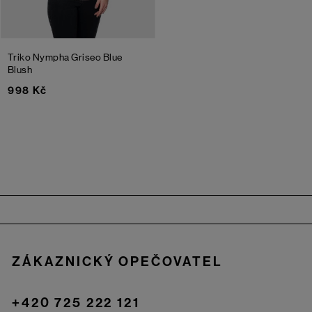
Triko Nympha Griseo
Blue
Blush
998 Kč
Zápatí
ZÁKAZNICKÝ OPEČOVATEL
+420 725 222 121