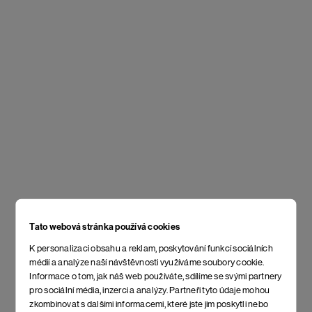
Tato webová stránka používá cookies
K personalizaci obsahu a reklam, poskytování funkcí sociálních
médií a analýze naší návštěvnosti využíváme soubory cookie.
Informace o tom, jak náš web používáte, sdílíme se svými partnery
pro sociální média, inzerci a analýzy. Partneři tyto údaje mohou
zkombinovat s dalšími informacemi, které jste jim poskytli nebo