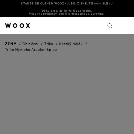
STAŇTE SE ČLENEM WOOXKLUBU, ZÍSKEJTE 50% SLEVU
Děkujeme, že jsi ve Woox klubu.
Všechny produkty jsou ti k dispozici za polovinu.
ŽENY
/
Oblečení
/
Trika
/
Krátký rukáv
/
Triko Nympha
Arabian Spice