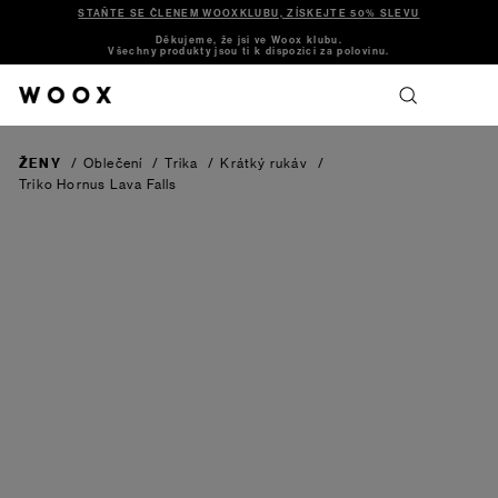
STAŇTE SE ČLENEM WOOXKLUBU, ZÍSKEJTE 50% SLEVU
Děkujeme, že jsi ve Woox klubu.
Všechny produkty jsou ti k dispozici za polovinu.
ŽENY
/
Oblečení
/
Trika
/
Krátký rukáv
/
Triko Hornus
Lava Falls