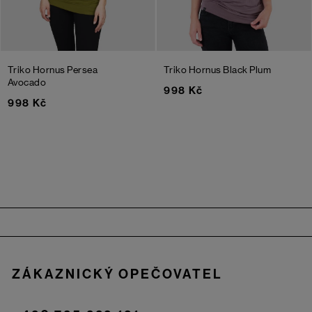
Triko Hornus Persea
Triko Hornus
Black Plum
Avocado
998 Kč
998 Kč
Zápatí
ZÁKAZNICKÝ OPEČOVATEL