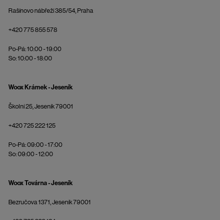
Rašínovo nábřeží 385/54, Praha
+420 775 855 578
Po-Pá: 10:00 - 19:00
So: 10:00 - 18:00
Woox Krámek - Jeseník
Školní 25, Jeseník 79001
+420 725 222 125
Po-Pá: 09:00 - 17:00
So: 09:00 - 12:00
Woox Továrna - Jeseník
Bezručova 1371, Jeseník 79001