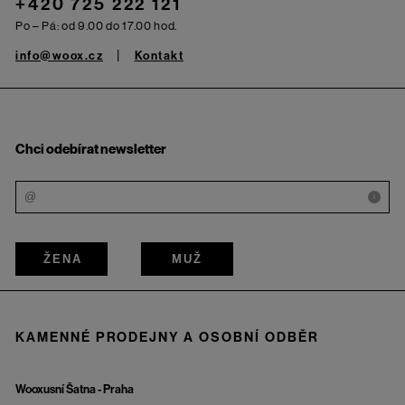
+420 725 222 121
Po – Pá: od 9.00 do 17.00 hod.
info@woox.cz
Kontakt
Chci odebírat newsletter
i
ŽENA
MUŽ
KAMENNÉ PRODEJNY A OSOBNÍ ODBĚR
Wooxusní Šatna - Praha