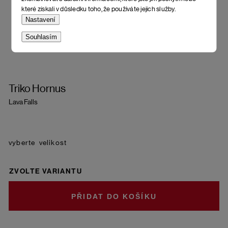
které získali v důsledku toho, že používáte jejich služby.
Nastavení
Souhlasím
Triko Hornus
Lava Falls
velikost
ZVOLTE VARIANTU
DO KOŠÍKU