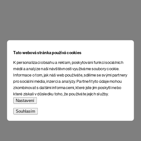
Tato webová stránka používá cookies
K personalizaci obsahu a reklam, poskytování funkcí sociálních
médií a analýze naší návštěvnosti využíváme soubory cookie.
Informace o tom, jak náš web používáte, sdílíme se svými partnery
pro sociální média, inzerci a analýzy. Partneři tyto údaje mohou
zkombinovat s dalšími informacemi, které jste jim poskytli nebo
které získali v důsledku toho, že používáte jejich služby.
Nastavení
Souhlasím