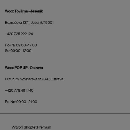
Woox Továrna - Jeseník
Bezručova 1371, Jeseník 79001
+420 725 222 124
Po-Pá: 09:00 - 17:00
So: 09:00 - 12:00
Woox POP UP - Ostrava
Futurum, Novinářská 3178/6, Ostrava
+420 778 491 740
Po-Ne: 09:00 - 21:00
Vytvořil Shoptet Premium