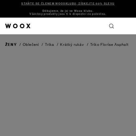
STAŇTE SE ČLENEM WOOXKLUBU, ZÍSKEJTE 50% SLEVU
Děkujeme, že jsi ve Woox klubu.
Všechny produkty jsou ti k dispozici za polovinu.
ŽENY
/
Oblečení
/
Trika
/
Krátký rukáv
/
Triko Florise
Asphalt