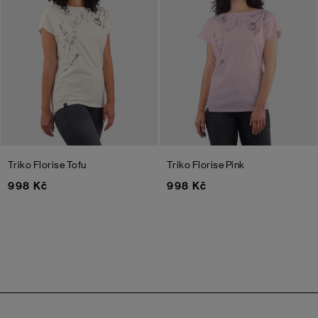
Triko Florise
Tofu
Triko Florise
Pink
998 Kč
998 Kč
Zápatí