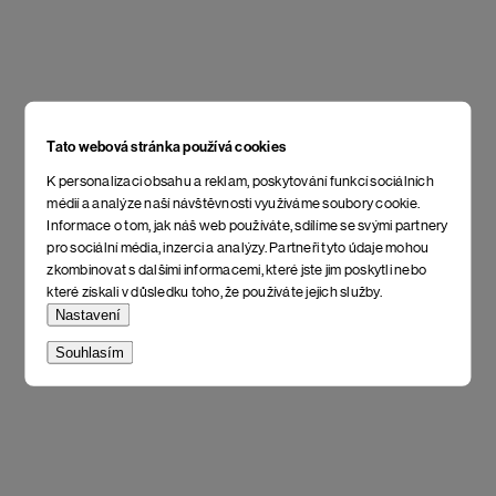
Tato webová stránka používá cookies
K personalizaci obsahu a reklam, poskytování funkcí sociálních
médií a analýze naší návštěvnosti využíváme soubory cookie.
Informace o tom, jak náš web používáte, sdílíme se svými partnery
pro sociální média, inzerci a analýzy. Partneři tyto údaje mohou
zkombinovat s dalšími informacemi, které jste jim poskytli nebo
které získali v důsledku toho, že používáte jejich služby.
Nastavení
Souhlasím