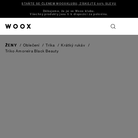
STAŇTE SE ČLENEM WOOXKLUBU, ZÍSKEJTE 50% SLEVU
Děkujeme, že jsi ve Woox klubu.
Všechny produkty jsou ti k dispozici za polovinu.
ŽENY
/
Oblečení
/
Trika
/
Krátký rukáv
/
Triko Amoreira
Black Beauty