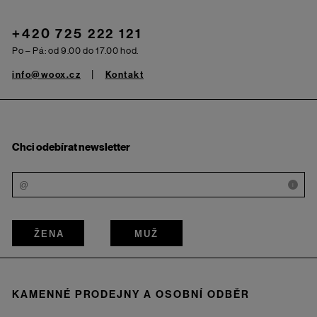
+420 725 222 121
Po – Pá: od 9.00 do 17.00 hod.
info@woox.cz
Kontakt
Chci odebírat newsletter
i
ŽENA
MUŽ
KAMENNÉ PRODEJNY A OSOBNÍ ODBĚR