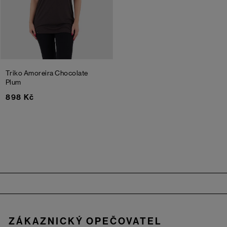
Triko Amoreira
Chocolate
Plum
898 Kč
Zápatí
ZÁKAZNICKÝ OPEČOVATEL