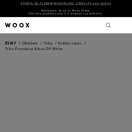
STAŇTE SE ČLENEM WOOXKLUBU, ZÍSKEJTE 50% SLEVU
Děkujeme, že jsi ve Woox klubu.
Všechny produkty jsou ti k dispozici za polovinu.
ŽENY
/
Oblečení
/
Trika
/
Krátký rukáv
/
Triko Punctatus Albus
Off White