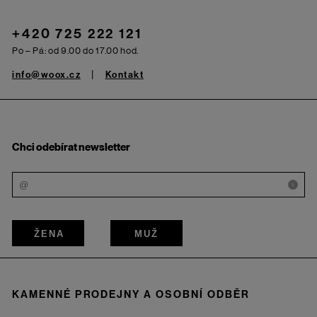
+420 725 222 121
Po – Pá: od 9.00 do 17.00 hod.
info@woox.cz
Kontakt
Chci odebírat newsletter
i
ŽENA
MUŽ
KAMENNÉ PRODEJNY A OSOBNÍ ODBĚR