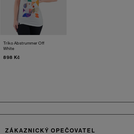
Triko Abstrummer
Off
White
898 Kč
Zápatí
ZÁKAZNICKÝ OPEČOVATEL