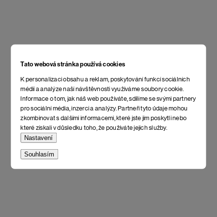
Tato webová stránka používá cookies
K personalizaci obsahu a reklam, poskytování funkcí sociálních
médií a analýze naší návštěvnosti využíváme soubory cookie.
Informace o tom, jak náš web používáte, sdílíme se svými partnery
pro sociální média, inzerci a analýzy. Partneři tyto údaje mohou
zkombinovat s dalšími informacemi, které jste jim poskytli nebo
které získali v důsledku toho, že používáte jejich služby.
Nastavení
Souhlasím