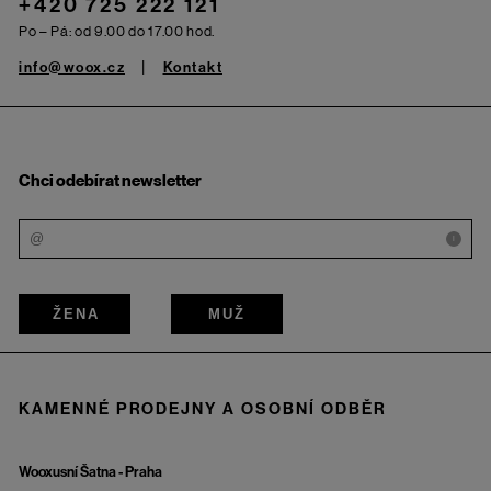
+420 725 222 121
Po – Pá: od 9.00 do 17.00 hod.
info@woox.cz
Kontakt
Chci odebírat newsletter
i
ŽENA
MUŽ
KAMENNÉ PRODEJNY A OSOBNÍ ODBĚR
Wooxusní Šatna - Praha