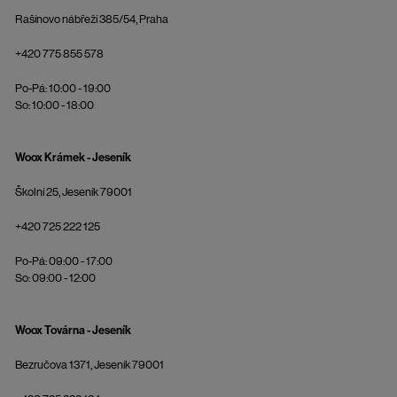
Rašínovo nábřeží 385/54, Praha
+420 775 855 578
Po-Pá: 10:00 - 19:00
So: 10:00 - 18:00
Woox Krámek - Jeseník
Školní 25, Jeseník 79001
+420 725 222 125
Po-Pá: 09:00 - 17:00
So: 09:00 - 12:00
Woox Továrna - Jeseník
Bezručova 1371, Jeseník 79001