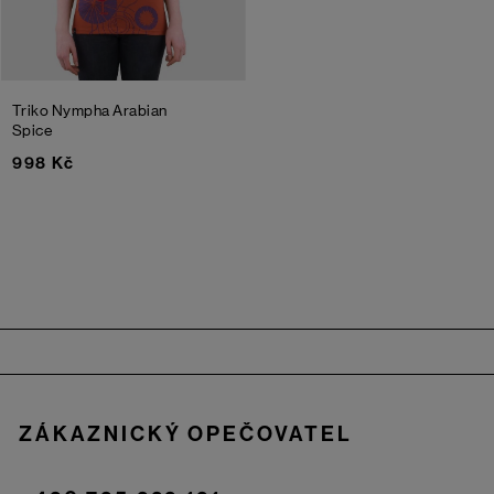
Triko Nympha
Arabian
Spice
998 Kč
Zápatí
ZÁKAZNICKÝ OPEČOVATEL