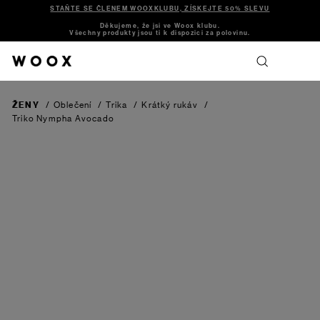
STAŇTE SE ČLENEM WOOXKLUBU, ZÍSKEJTE 50% SLEVU
Děkujeme, že jsi ve Woox klubu.
Všechny produkty jsou ti k dispozici za polovinu.
ŽENY
/
Oblečení
/
Trika
/
Krátký rukáv
/
Triko Nympha
Avocado