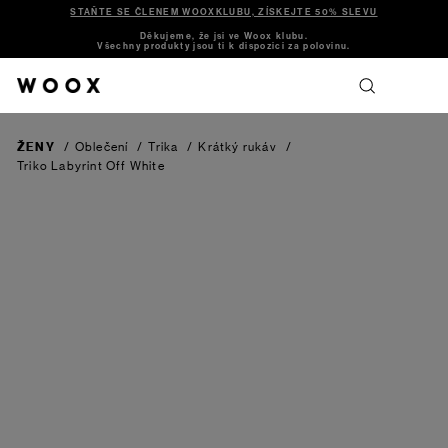
STAŇTE SE ČLENEM WOOXKLUBU, ZÍSKEJTE 50% SLEVU
Děkujeme, že jsi ve Woox klubu.
Všechny produkty jsou ti k dispozici za polovinu.
ŽENY
/
Oblečení
/
Trika
/
Krátký rukáv
/
Triko Labyrint
Off White