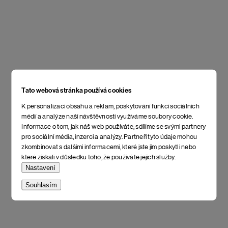
Tato webová stránka používá cookies
K personalizaci obsahu a reklam, poskytování funkcí sociálních
médií a analýze naší návštěvnosti využíváme soubory cookie.
Informace o tom, jak náš web používáte, sdílíme se svými partnery
pro sociální média, inzerci a analýzy. Partneři tyto údaje mohou
zkombinovat s dalšími informacemi, které jste jim poskytli nebo
které získali v důsledku toho, že používáte jejich služby.
Nastavení
Souhlasím