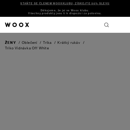
STAŇTE SE ČLENEM WOOXKLUBU, ZÍSKEJTE 50% SLEVU
Děkujeme, že jsi ve Woox klubu.
Všechny produkty jsou ti k dispozici za polovinu.
ŽENY
/
Oblečení
/
Trika
/
Krátký rukáv
/
Triko Vidnávka
Off White