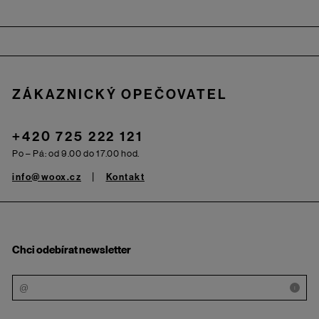
Zápatí
ZÁKAZNICKÝ OPEČOVATEL
+420 725 222 121
Po – Pá: od 9.00 do 17.00 hod.
info@woox.cz
Kontakt
Chci odebírat newsletter
i