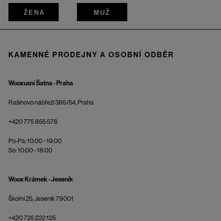
ŽENA
MUŽ
KAMENNÉ PRODEJNY A OSOBNÍ ODBĚR
Wooxusní Šatna - Praha
Rašínovo nábřeží 385/54, Praha
+420 775 855 578
Po-Pá: 10:00 - 19:00
So: 10:00 - 18:00
Woox Krámek - Jeseník
Školní 25, Jeseník 79001
+420 725 222 125