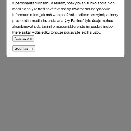
K personalizaci obsahu a reklam, poskytování funkcí sociálních
médií a analýze naší návštěvnosti využíváme soubory cookie.
Informace o tom, jak náš web používáte, sdílíme se svými partnery
pro sociální média, inzerci a analýzy. Partneři tyto údaje mohou
zkombinovat s dalšími informacemi, které jste jim poskytli nebo
které získali v důsledku toho, že používáte jejich služby.
Nastavení
Souhlasím