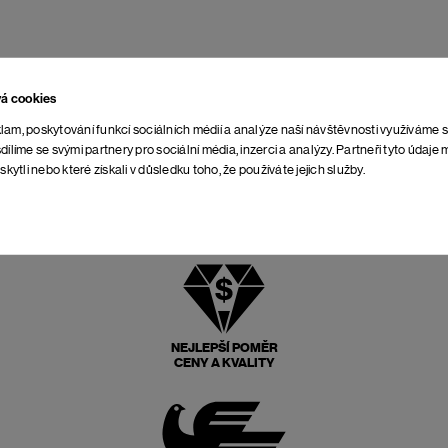
vá cookies
lam, poskytování funkcí sociálních médií a analýze naší návštěvnosti využíváme 
dílíme se svými partnery pro sociální média, inzerci a analýzy. Partneři tyto údaj
skytli nebo které získali v důsledku toho, že používáte jejich služby.
NEJLEPŠÍ POMĚR
CENY A KVALITY