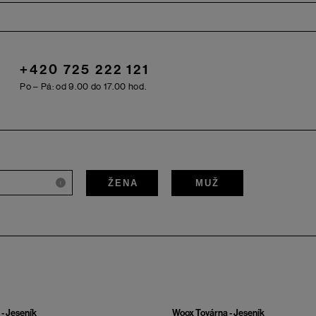
+420 725 222 121
Po – Pá: od 9.00 do 17.00 hod.
ŽENA
MUŽ
i
- Jeseník
Woox Továrna - Jeseník