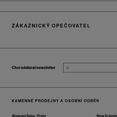
Zápatí
ZÁKAZNICKÝ OPEČOVATEL
Chci odebírat newsletter
KAMENNÉ PRODEJNY A OSOBNÍ ODBĚR
Wooxusní Šatna - Praha
Woox Krámek 