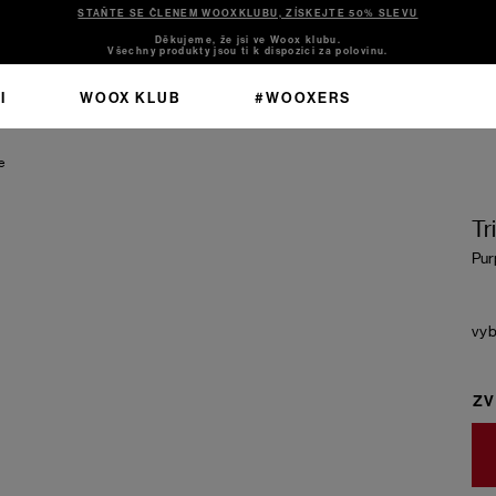
STAŇTE SE ČLENEM WOOXKLUBU, ZÍSKEJTE 50% SLEVU
Děkujeme, že jsi ve Woox klubu.
Všechny produkty jsou ti k dispozici za polovinu.
I
WOOX KLUB
#WOOXERS
e
Tr
Pur
ZV