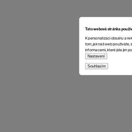
Tato webová stránka použí
K personalizaci obsahu a rek
tom, jak náš web používáte, s
informacemi, které jste jim po
Nastavení
Souhlasím