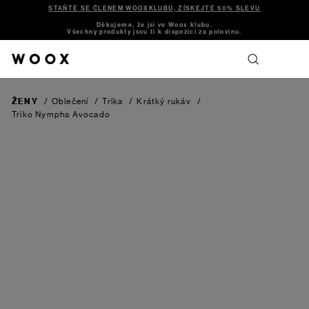
STAŇTE SE ČLENEM WOOXKLUBU, ZÍSKEJTE 50% SLEVU
Děkujeme, že jsi ve Woox klubu.
Všechny produkty jsou ti k dispozici za polovinu.
ŽENY
/
Oblečení
/
Trika
/
Krátký rukáv
/
Triko Nympha
Avocado