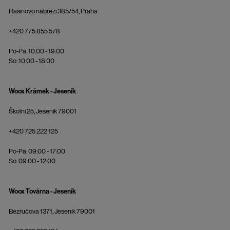
Rašínovo nábřeží 385/54, Praha
+420 775 855 578
Po-Pá: 10:00 - 19:00
So: 10:00 - 18:00
Woox Krámek - Jeseník
Školní 25, Jeseník 79001
+420 725 222 125
Po-Pá: 09:00 - 17:00
So: 09:00 - 12:00
Woox Továrna - Jeseník
Bezručova 1371, Jeseník 79001