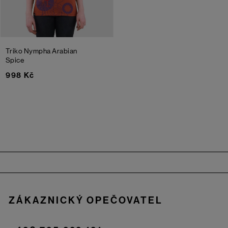
Triko Nympha
Arabian
Spice
998 Kč
Zápatí
ZÁKAZNICKÝ OPEČOVATEL