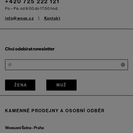
+420 725 222 121
Po – Pá: od 9.00 do 17.00 hod.
info@woox.cz
Kontakt
Chci odebírat newsletter
i
ŽENA
MUŽ
KAMENNÉ PRODEJNY A OSOBNÍ ODBĚR
Wooxusní Šatna - Praha