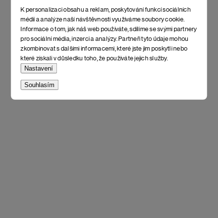
K personalizaci obsahu a reklam, poskytování funkcí sociálních
médií a analýze naší návštěvnosti využíváme soubory cookie.
Informace o tom, jak náš web používáte, sdílíme se svými partnery
pro sociální média, inzerci a analýzy. Partneři tyto údaje mohou
zkombinovat s dalšími informacemi, které jste jim poskytli nebo
které získali v důsledku toho, že používáte jejich služby.
Nastavení
Souhlasím