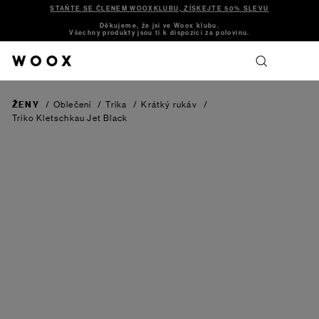
STAŇTE SE ČLENEM WOOXKLUBU, ZÍSKEJTE 50% SLEVU
Děkujeme, že jsi ve Woox klubu.
Všechny produkty jsou ti k dispozici za polovinu.
ŽENY
/
Oblečení
/
Trika
/
Krátký rukáv
/
Triko Kletschkau
Jet Black