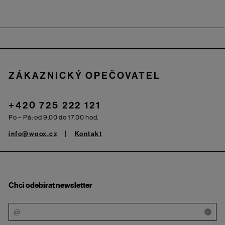
Zápatí
ZÁKAZNICKÝ OPEČOVATEL
+420 725 222 121
Po – Pá: od 9.00 do 17.00 hod.
info@woox.cz
Kontakt
Chci odebírat newsletter
i