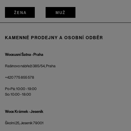
ŽENA
MUŽ
KAMENNÉ PRODEJNY A OSOBNÍ ODBĚR
Wooxusní Šatna - Praha
Rašínovo nábřeží 385/54, Praha
+420 775 855 578
Po-Pá: 10:00 - 19:00
So: 10:00 - 18:00
Woox Krámek - Jeseník
Školní 25, Jeseník 79001