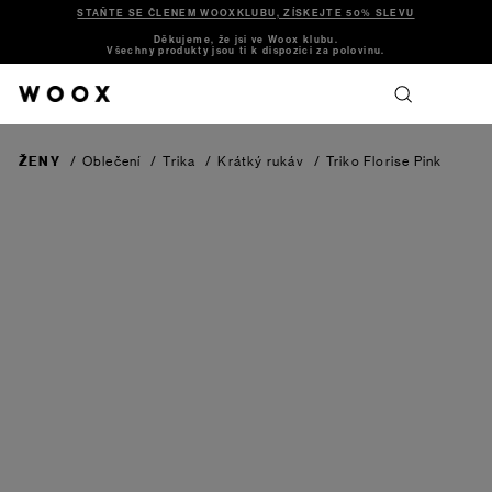
STAŇTE SE ČLENEM WOOXKLUBU, ZÍSKEJTE 50% SLEVU
Děkujeme, že jsi ve Woox klubu.
Všechny produkty jsou ti k dispozici za polovinu.
ŽENY
/
Oblečení
/
Trika
/
Krátký rukáv
/
Triko Florise
Pink