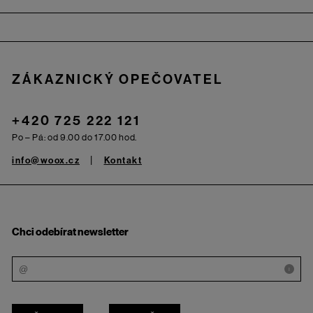
Zápatí
ZÁKAZNICKÝ OPEČOVATEL
+420 725 222 121
Po – Pá: od 9.00 do 17.00 hod.
info@woox.cz
Kontakt
Chci odebírat newsletter
i