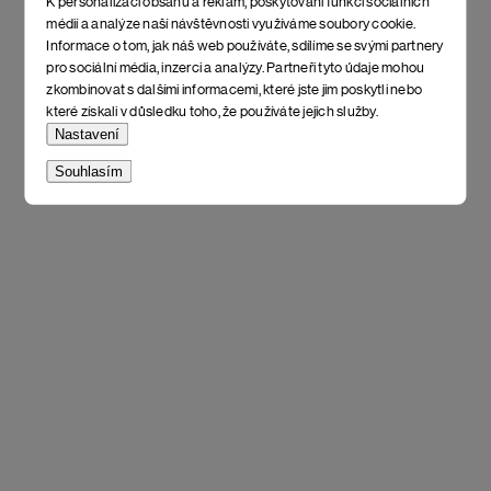
K personalizaci obsahu a reklam, poskytování funkcí sociálních
médií a analýze naší návštěvnosti využíváme soubory cookie.
Informace o tom, jak náš web používáte, sdílíme se svými partnery
pro sociální média, inzerci a analýzy. Partneři tyto údaje mohou
zkombinovat s dalšími informacemi, které jste jim poskytli nebo
které získali v důsledku toho, že používáte jejich služby.
Nastavení
Souhlasím