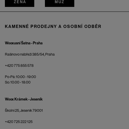
ŽENA
MUŽ
KAMENNÉ PRODEJNY A OSOBNÍ ODBĚR
Wooxusní Šatna - Praha
Rašínovo nábřeží 385/54, Praha
+420 775 855 578
Po-Pá: 10:00 - 19:00
So: 10:00 - 18:00
Woox Krámek - Jeseník
Školní 25, Jeseník 79001
+420 725 222 125