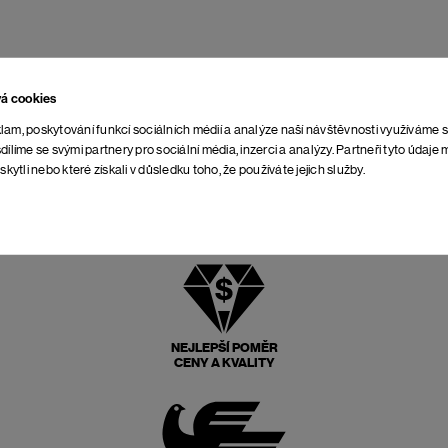
vá cookies
lam, poskytování funkcí sociálních médií a analýze naší návštěvnosti využíváme 
dílíme se svými partnery pro sociální média, inzerci a analýzy. Partneři tyto údaj
skytli nebo které získali v důsledku toho, že používáte jejich služby.
NEJLEPŠÍ POMĚR
CENY A KVALITY