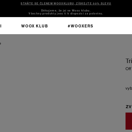
STAŇTE SE ČLENEM WOOXKLUBU, ZÍSKEJTE 50% SLEVU
Děkujeme, že jsi ve Woox klubu.
Všechny produkty jsou ti k dispozici za polovinu.
I
WOOX KLUB
#WOOXERS
e
Tr
Off
ZV