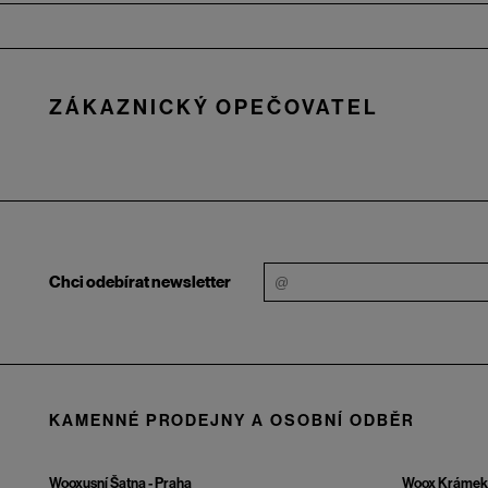
Zápatí
ZÁKAZNICKÝ OPEČOVATEL
Chci odebírat newsletter
KAMENNÉ PRODEJNY A OSOBNÍ ODBĚR
Wooxusní Šatna - Praha
Woox Krámek 