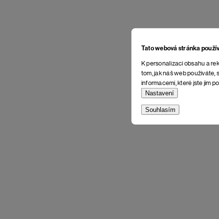
Tato webová stránka použí
K personalizaci obsahu a rek
tom, jak náš web používáte, s
informacemi, které jste jim po
Nastavení
Souhlasím