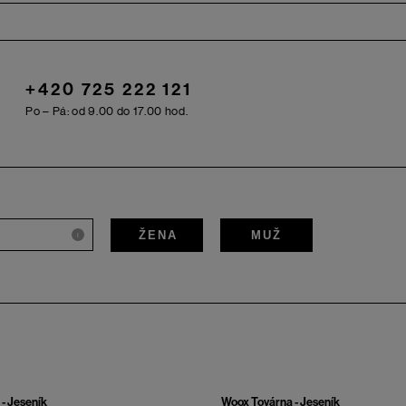
+420 725 222 121
Po – Pá: od 9.00 do 17.00 hod.
ŽENA
MUŽ
i
- Jeseník
Woox Továrna - Jeseník