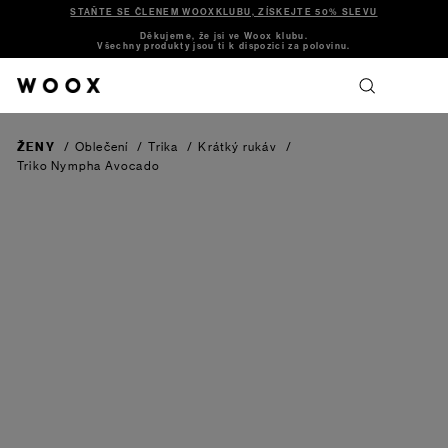
STAŇTE SE ČLENEM WOOXKLUBU, ZÍSKEJTE 50% SLEVU
Děkujeme, že jsi ve Woox klubu.
Všechny produkty jsou ti k dispozici za polovinu.
ŽENY
/
Oblečení
/
Trika
/
Krátký rukáv
/
Triko Nympha
Avocado