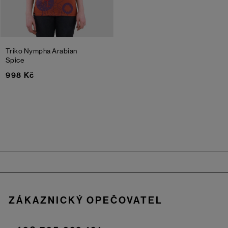
Triko Nympha
Arabian
Spice
998 Kč
Zápatí
ZÁKAZNICKÝ OPEČOVATEL