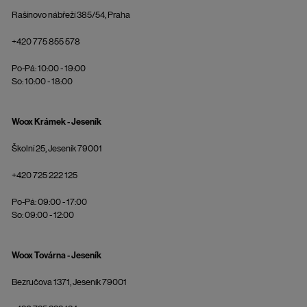
Rašínovo nábřeží 385/54, Praha
+420 775 855 578
Po-Pá: 10:00 - 19:00
So: 10:00 - 18:00
Woox Krámek - Jeseník
Školní 25, Jeseník 79001
+420 725 222 125
Po-Pá: 09:00 - 17:00
So: 09:00 - 12:00
Woox Továrna - Jeseník
Bezručova 1371, Jeseník 79001