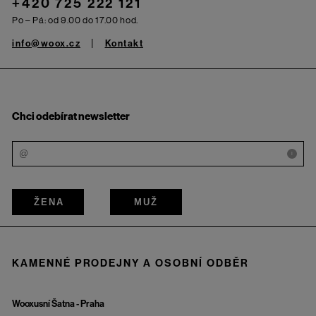
+420 725 222 121
Po – Pá: od 9.00 do 17.00 hod.
info@woox.cz
Kontakt
Chci odebírat newsletter
i
ŽENA
MUŽ
KAMENNÉ PRODEJNY A OSOBNÍ ODBĚR
Wooxusní Šatna - Praha