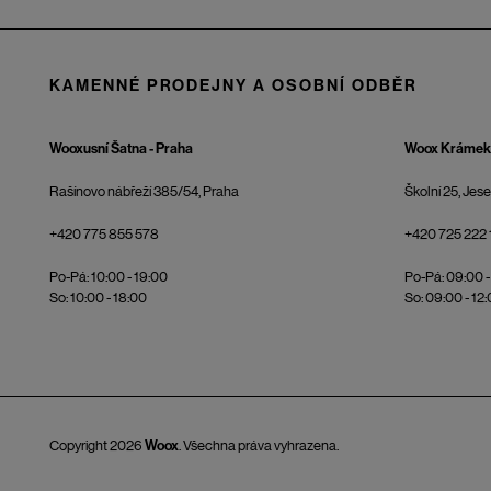
KAMENNÉ PRODEJNY A OSOBNÍ ODBĚR
Wooxusní Šatna - Praha
Woox Krámek 
Rašínovo nábřeží 385/54, Praha
Školní 25, Jes
+420 775 855 578
+420 725 222 
Po-Pá: 10:00 - 19:00
Po-Pá: 09:00 -
So: 10:00 - 18:00
So: 09:00 - 12
Copyright 2026
Woox
. Všechna práva vyhrazena.