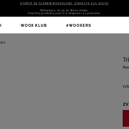
STAŇTE SE ČLENEM WOOXKLUBU, ZÍSKEJTE 50% SLEVU
Děkujeme, že jsi ve Woox klubu.
Všechny produkty jsou ti k dispozici za polovinu.
I
WOOX KLUB
#WOOXERS
ado
Tr
Av
ZV