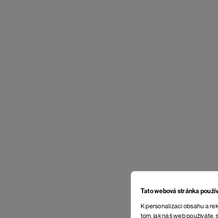
Tato webová stránka použí
K personalizaci obsahu a rek
tom, jak náš web používáte, s