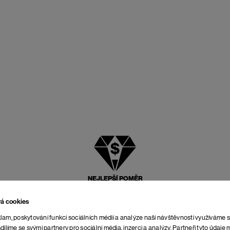
NEJLEPŠÍ POMĚR
CENY A KVALITY
vá cookies
lam, poskytování funkcí sociálních médií a analýze naší návštěvnosti využíváme 
dílíme se svými partnery pro sociální média, inzerci a analýzy. Partneři tyto údaj