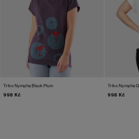
Triko Nympha
Black Plum
Triko Nympha G
998 Kč
998 Kč