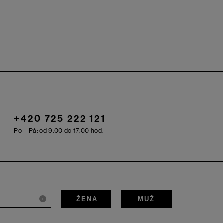
+420 725 222 121
Po – Pá: od 9.00 do 17.00 hod.
ŽENA
MUŽ
i