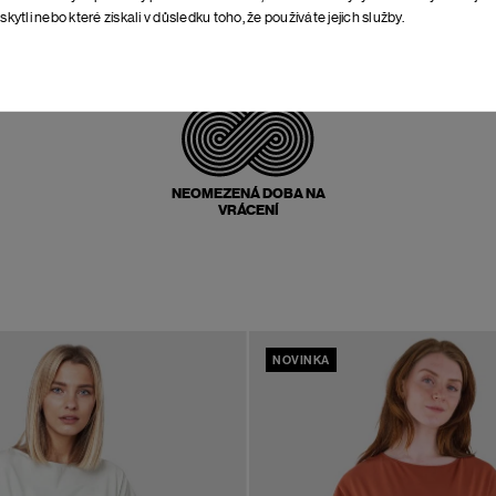
skytli nebo které získali v důsledku toho, že používáte jejich služby.
POŠTOVNÉ ZPĚT
ZDARMA
NEOMEZENÁ DOBA NA
VRÁCENÍ
NOVINKA