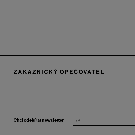
Zápatí
ZÁKAZNICKÝ OPEČOVATEL
Chci odebírat newsletter