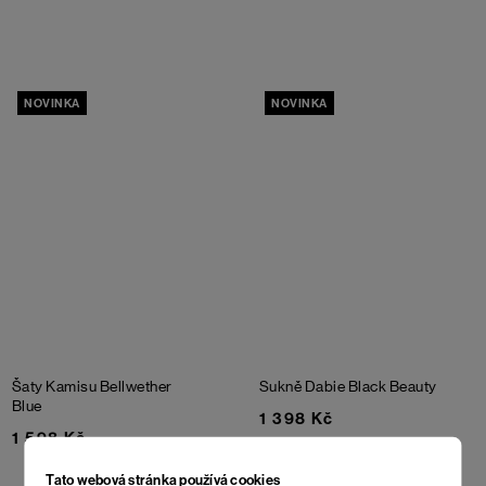
NOVINKA
NOVINKA
Šaty Kamisu
Bellwether
Sukně Dabie
Black Beauty
Blue
1 398 Kč
1 598 Kč
Tato webová stránka používá cookies