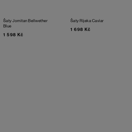
Šaty Jomitan
Bellwether
Šaty Rijeka
Caviar
Blue
1 698 Kč
1 598 Kč