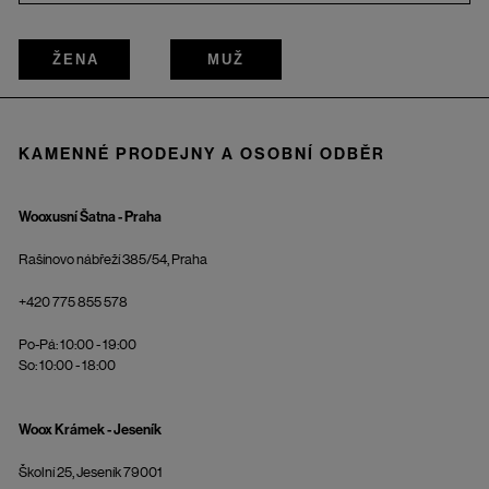
ŽENA
MUŽ
KAMENNÉ PRODEJNY A OSOBNÍ ODBĚR
Wooxusní Šatna - Praha
Rašínovo nábřeží 385/54, Praha
+420 775 855 578
Po-Pá: 10:00 - 19:00
So: 10:00 - 18:00
Woox Krámek - Jeseník
Školní 25, Jeseník 79001