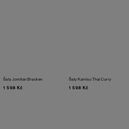
Šaty Jomitan
Bracken
Šaty Kamisu
Thai Curry
1 598 Kč
1 598 Kč