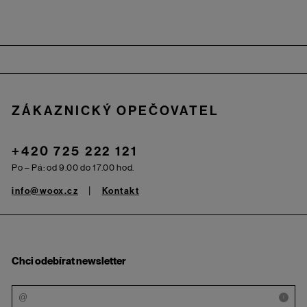
Zápatí
ZÁKAZNICKÝ OPEČOVATEL
+420 725 222 121
Po – Pá: od 9.00 do 17.00 hod.
info@woox.cz
Kontakt
Chci odebírat newsletter
i