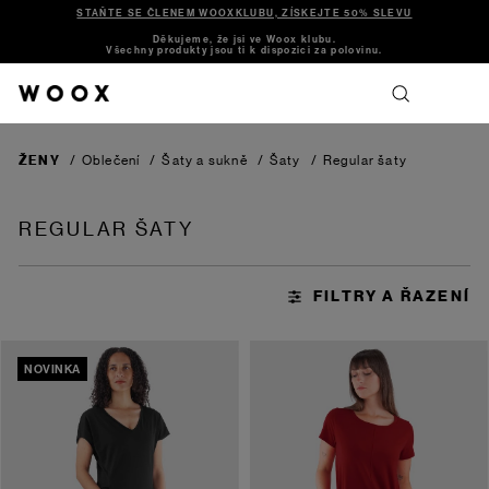
STAŇTE SE ČLENEM WOOXKLUBU, ZÍSKEJTE 50% SLEVU
Děkujeme, že jsi ve Woox klubu.
Všechny produkty jsou ti k dispozici za polovinu.
ŽENY
/
Oblečení
/
Šaty a sukně
/
Šaty
/
Regular šaty
REGULAR ŠATY
NOVINKA