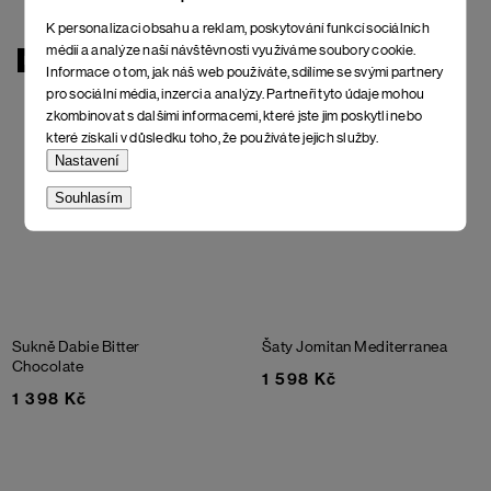
K personalizaci obsahu a reklam, poskytování funkcí sociálních
médií a analýze naší návštěvnosti využíváme soubory cookie.
NOVINKA
NOVINKA
Informace o tom, jak náš web používáte, sdílíme se svými partnery
pro sociální média, inzerci a analýzy. Partneři tyto údaje mohou
zkombinovat s dalšími informacemi, které jste jim poskytli nebo
které získali v důsledku toho, že používáte jejich služby.
Nastavení
Souhlasím
Sukně Dabie
Bitter
Šaty Jomitan
Mediterranea
Chocolate
1 598 Kč
1 398 Kč