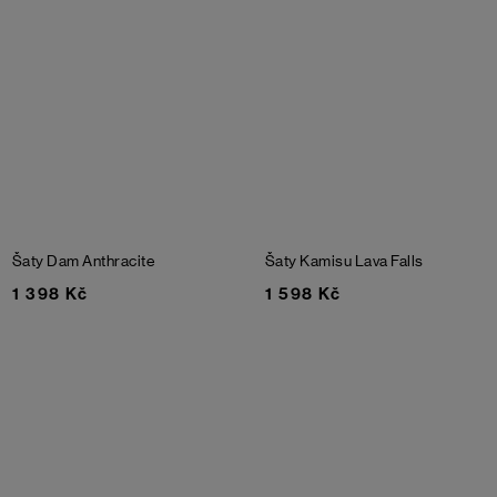
Šaty Dam
Anthracite
Šaty Kamisu
Lava Falls
1 398 Kč
1 598 Kč