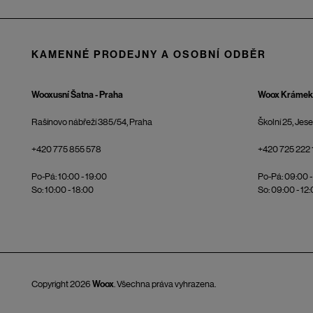
KAMENNÉ PRODEJNY A OSOBNÍ ODBĚR
Wooxusní Šatna - Praha
Woox Krámek 
Rašínovo nábřeží 385/54, Praha
Školní 25, Jes
+420 775 855 578
+420 725 222 
Po-Pá: 10:00 - 19:00
Po-Pá: 09:00 -
So: 10:00 - 18:00
So: 09:00 - 12
Copyright 2026
Woox
. Všechna práva vyhrazena.