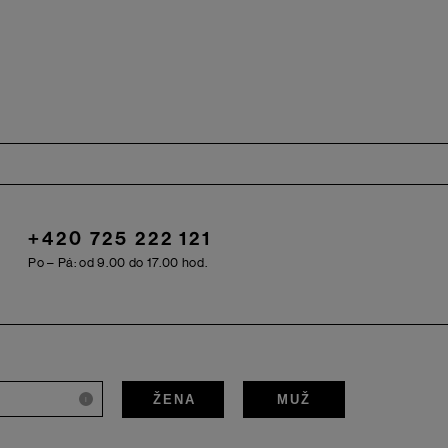
+420 725 222 121
Po – Pá: od 9.00 do 17.00 hod.
ŽENA
MUŽ
i