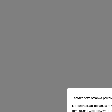
Tato webová stránka použí
K personalizaci obsahu a rek
tom, jak náš web používáte, s