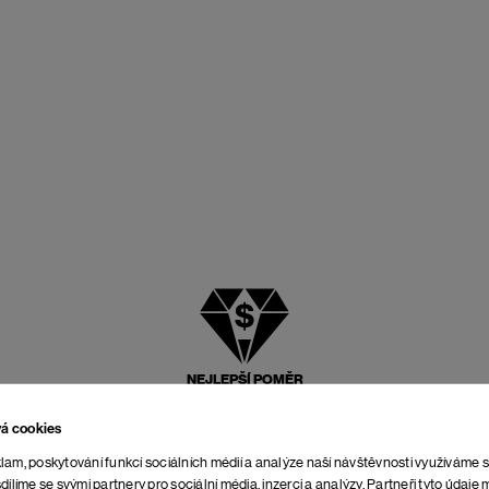
NEJLEPŠÍ POMĚR
CENY A KVALITY
vá cookies
lam, poskytování funkcí sociálních médií a analýze naší návštěvnosti využíváme 
dílíme se svými partnery pro sociální média, inzerci a analýzy. Partneři tyto údaj