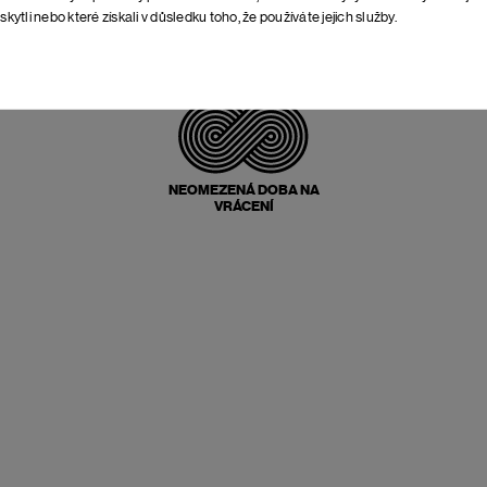
skytli nebo které získali v důsledku toho, že používáte jejich služby.
POŠTOVNÉ ZPĚT
ZDARMA
NEOMEZENÁ DOBA NA
VRÁCENÍ