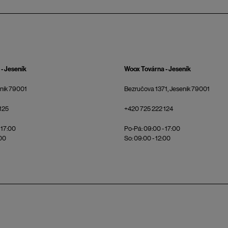
- Jeseník
Woox Továrna - Jeseník
eník 79001
Bezručova 1371, Jeseník 79001
125
+420 725 222 124
 17:00
Po-Pá: 09:00 - 17:00
:00
So: 09:00 - 12:00