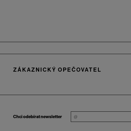
Zápatí
ZÁKAZNICKÝ OPEČOVATEL
Chci odebírat newsletter