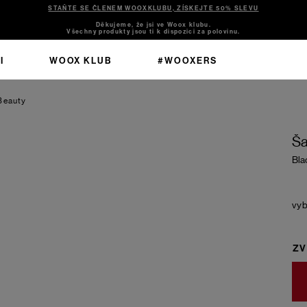
STAŇTE SE ČLENEM WOOXKLUBU, ZÍSKEJTE 50% SLEVU
Děkujeme, že jsi ve Woox klubu.
Všechny produkty jsou ti k dispozici za polovinu.
I
WOOX KLUB
#WOOXERS
Beauty
Ša
Bla
ZV