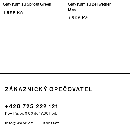
Šaty Kamisu
Sprout Green
Šaty Kamisu
Bellwether
Blue
1 598 Kč
1 598 Kč
Zápatí
ZÁKAZNICKÝ OPEČOVATEL
+420 725 222 121
Po – Pá: od 9.00 do 17.00 hod.
info@woox.cz
Kontakt