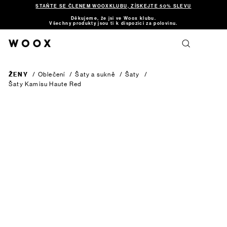
STAŇTE SE ČLENEM WOOXKLUBU, ZÍSKEJTE 50% SLEVU
Děkujeme, že jsi ve Woox klubu.
Všechny produkty jsou ti k dispozici za polovinu.
ŽENY
/
Oblečení
/
Šaty a sukně
/
Šaty
/
Šaty Kamisu
Haute Red