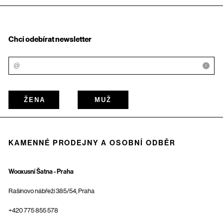
Chci odebírat newsletter
i
ŽENA
MUŽ
KAMENNÉ PRODEJNY A OSOBNÍ ODBĚR
Wooxusní Šatna - Praha
Rašínovo nábřeží 385/54, Praha
+420 775 855 578