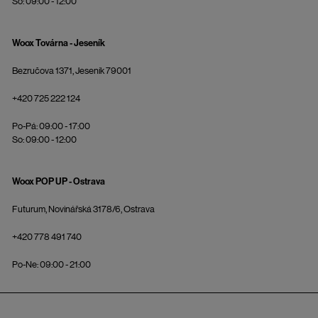
So: 09:00 - 12:00
Woox Továrna - Jeseník
Bezručova 1371, Jeseník 79001
+420 725 222 124
Po-Pá: 09:00 - 17:00
So: 09:00 - 12:00
Woox POP UP - Ostrava
Futurum, Novinářská 3178/6, Ostrava
+420 778 491 740
Po-Ne: 09:00 - 21:00