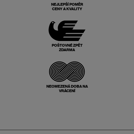
NEJLEPŠÍ POMĚR
CENY A KVALITY
POŠTOVNÉ ZPĚT
ZDARMA
NEOMEZENÁ DOBA NA
VRÁCENÍ
Zápatí