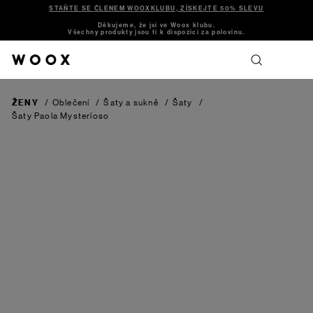
STAŇTE SE ČLENEM WOOXKLUBU, ZÍSKEJTE 50% SLEVU
Děkujeme, že jsi ve Woox klubu.
Všechny produkty jsou ti k dispozici za polovinu.
ŽENY
/
Oblečení
/
Šaty a sukně
/
Šaty
/
Šaty Paola
Mysterioso