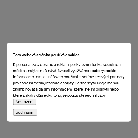
Tato webová stránka používá cookies
K personalizaci obsahu a reklam, poskytování funkcí sociálních
médií a analýze naší návštěvnosti využíváme soubory cookie.
Informace o tom, jak náš web používáte, sdílíme se svými partnery
pro sociální média, inzerci a analýzy. Partneři tyto údaje mohou
zkombinovat s dalšími informacemi, které jste jim poskytli nebo
které získali v důsledku toho, že používáte jejich služby.
Nastavení
Souhlasím