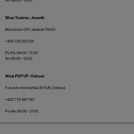
So: 09:00 - 12:00
Woox Továrna - Jeseník
Bezručova 1371, Jeseník 79001
+420 725 222 124
Po-Pá: 09:00 - 17:00
So: 09:00 - 12:00
Woox POP UP - Ostrava
Futurum, Novinářská 3178/6, Ostrava
+420 778 491 740
Po-Ne: 09:00 - 21:00