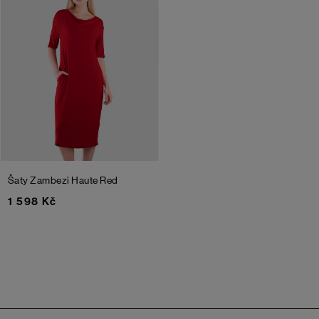
Šaty Zambezi
Haute Red
1 598 Kč
Zápatí