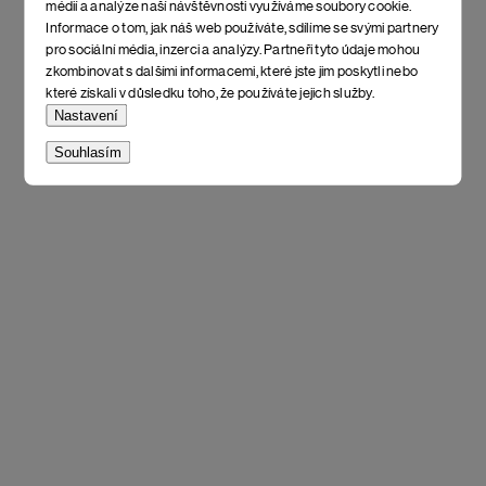
médií a analýze naší návštěvnosti využíváme soubory cookie.
Informace o tom, jak náš web používáte, sdílíme se svými partnery
pro sociální média, inzerci a analýzy. Partneři tyto údaje mohou
zkombinovat s dalšími informacemi, které jste jim poskytli nebo
které získali v důsledku toho, že používáte jejich služby.
Nastavení
Souhlasím