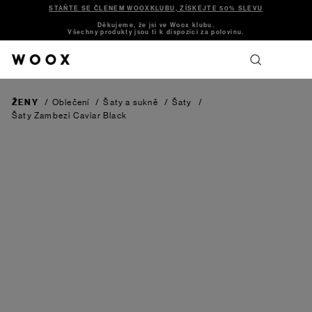
STAŇTE SE ČLENEM WOOXKLUBU, ZÍSKEJTE 50% SLEVU
Děkujeme, že jsi ve Woox klubu.
Všechny produkty jsou ti k dispozici za polovinu.
ŽENY
/
Oblečení
/
Šaty a sukně
/
Šaty
/
Šaty Zambezi
Caviar Black