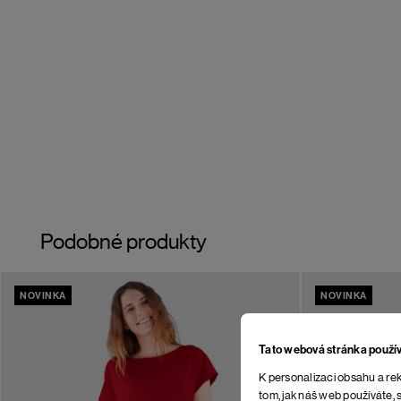
Podobné produkty
NOVINKA
NOVINKA
Tato webová stránka použí
K personalizaci obsahu a rek
tom, jak náš web používáte, s