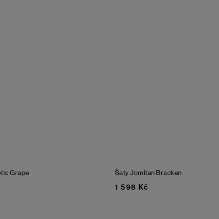
tic Grape
Šaty Jomitan
Bracken
1 598 Kč