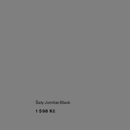
Šaty Jomitan
Black
1 598 Kč