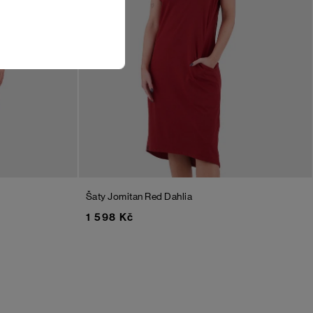
Šaty Jomitan
Red Dahlia
1 598 Kč