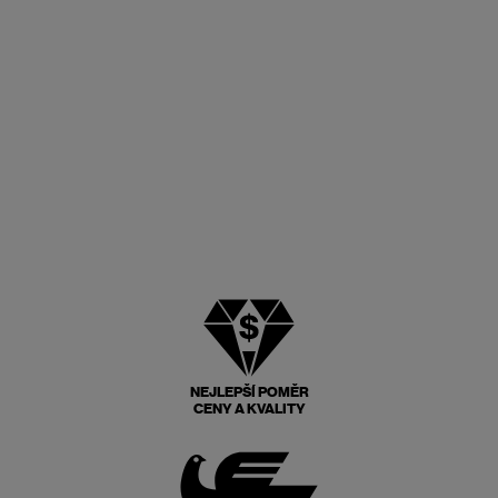
NEJLEPŠÍ POMĚR
CENY A KVALITY