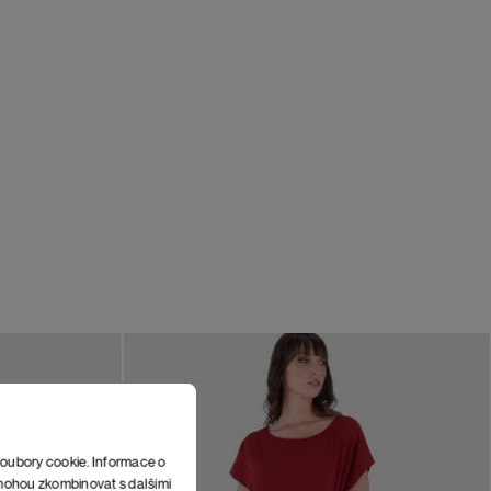
soubory cookie. Informace o
e mohou zkombinovat s dalšími