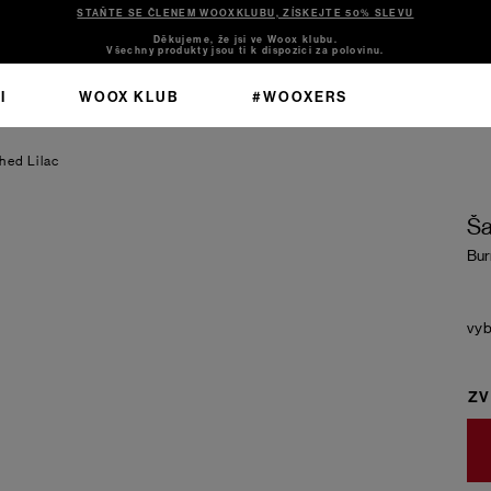
STAŇTE SE ČLENEM WOOXKLUBU, ZÍSKEJTE 50% SLEVU
Děkujeme, že jsi ve Woox klubu.
Všechny produkty jsou ti k dispozici za polovinu.
I
WOOX KLUB
#WOOXERS
hed Lilac
Ša
Bur
ZV