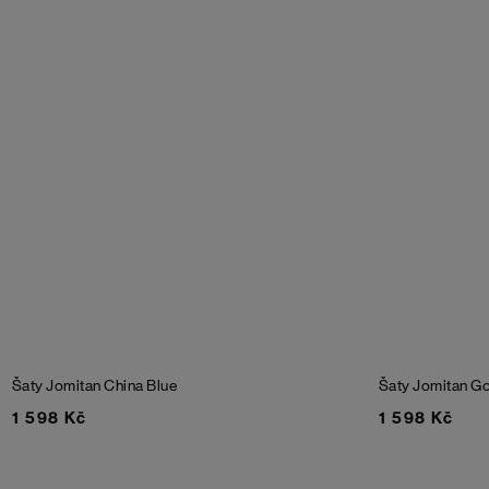
Šaty Jomitan
China Blue
Šaty Jomitan
Go
1 598 Kč
1 598 Kč