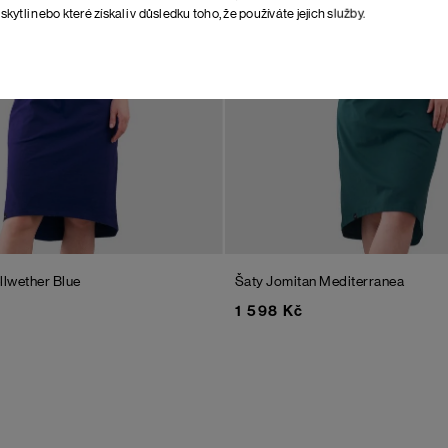
skytli nebo které získali v důsledku toho, že používáte jejich služby.
llwether Blue
Šaty Jomitan
Mediterranea
1 598 Kč