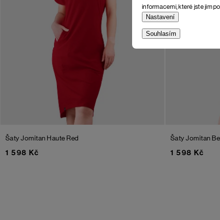
informacemi, které jste jim po
Nastavení
Souhlasím
Šaty Jomitan
Haute Red
Šaty Jomitan
Be
1 598 Kč
1 598 Kč