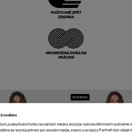
POŠTOVNÉ ZPĚT
ZDARMA
NEOMEZENÁ DOBA NA
VRÁCENÍ
NOVINKA
vá cookies
lam, poskytování funkcí sociálních médií a analýze naší návštěvnosti využíváme 
dílíme se svými partnery pro sociální média, inzerci a analýzy. Partneři tyto údaj