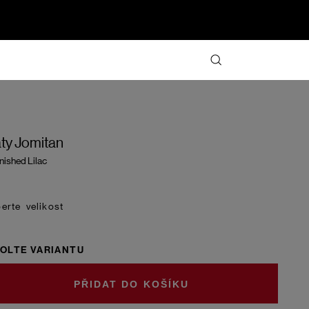
ty Jomitan
nished Lilac
velikost
OLTE VARIANTU
DO KOŠÍKU