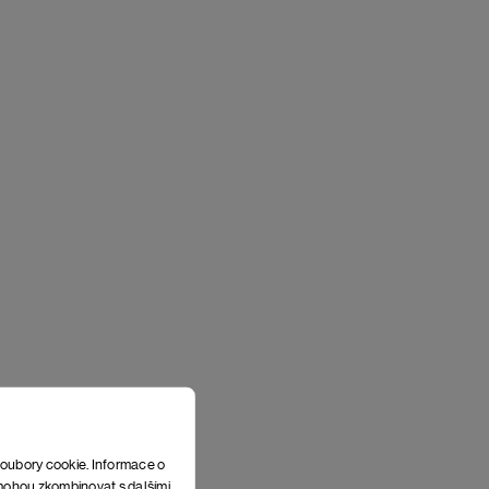
soubory cookie. Informace o
e mohou zkombinovat s dalšími