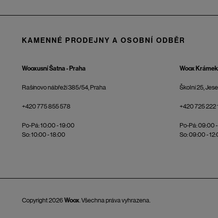
KAMENNÉ PRODEJNY A OSOBNÍ ODBĚR
Wooxusní Šatna - Praha
Woox Krámek 
Rašínovo nábřeží 385/54, Praha
Školní 25, Jes
+420 775 855 578
+420 725 222 
Po-Pá: 10:00 - 19:00
Po-Pá: 09:00 -
So: 10:00 - 18:00
So: 09:00 - 12
Copyright 2026
Woox
. Všechna práva vyhrazena.