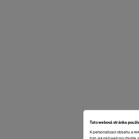
Tato webová stránka použí
K personalizaci obsahu a rek
tom, jak náš web používáte, s