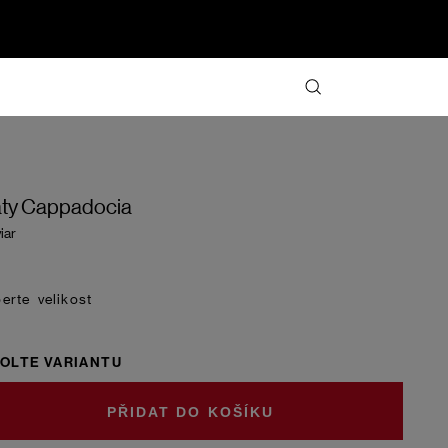
ty Cappadocia
iar
velikost
OLTE VARIANTU
DO KOŠÍKU