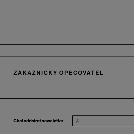
Zápatí
ZÁKAZNICKÝ OPEČOVATEL
Chci odebírat newsletter