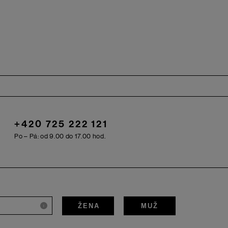
+420 725 222 121
Po – Pá: od 9.00 do 17.00 hod.
ŽENA
MUŽ
i