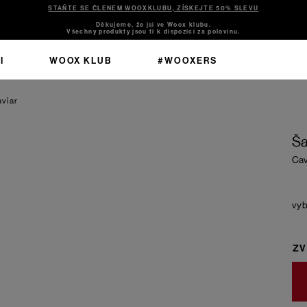
STAŇTE SE ČLENEM WOOXKLUBU, ZÍSKEJTE 50% SLEVU
Děkujeme, že jsi ve Woox klubu.
Všechny produkty jsou ti k dispozici za polovinu.
I
WOOX KLUB
#WOOXERS
viar
Ša
Cav
ZV