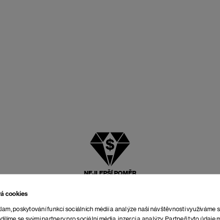
NEJLEPŠÍ POMĚR
CENY A KVALITY
vá cookies
lam, poskytování funkcí sociálních médií a analýze naší návštěvnosti využíváme 
dílíme se svými partnery pro sociální média, inzerci a analýzy. Partneři tyto údaj