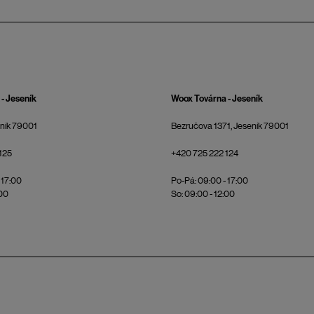
- Jeseník
Woox Továrna - Jeseník
eník 79001
Bezručova 1371, Jeseník 79001
125
+420 725 222 124
 17:00
Po-Pá: 09:00 - 17:00
:00
So: 09:00 - 12:00