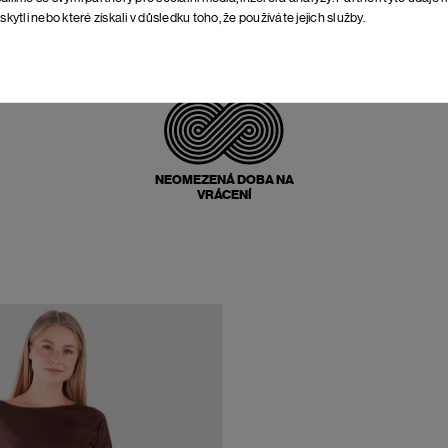
skytli nebo které získali v důsledku toho, že používáte jejich služby.
POŠTOVNÉ ZPĚT
ZDARMA
NEOMEZENÁ DOBA NA
VRÁCENÍ